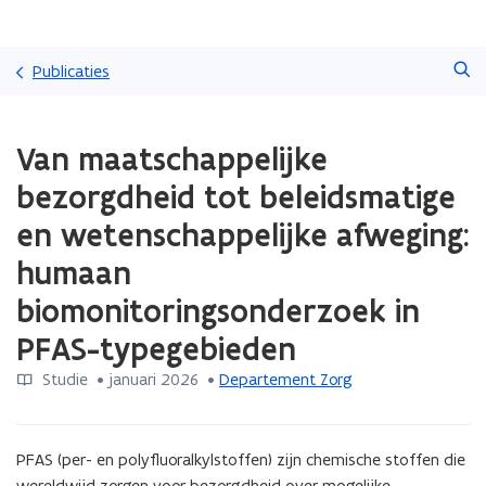
Overslaan
Zoeken
en
Publicaties
naar
de
Gedaan
inhoud
Van maatschappelijke
met
gaan
laden.
bezorgdheid tot beleidsmatige
U
bevindt
en wetenschappelijke afweging:
zich
humaan
op:
Van
biomonitoringsonderzoek in
maatschappelijke
bezorgdheid
PFAS-typegebieden
tot
beleidsmatige
Studie
 •
januari 2026
 • 
Departement Zorg
en
wetenschappelijke
afweging:
PFAS (per- en polyfluoralkylstoffen) zijn chemische stoffen die 
humaan
wereldwijd zorgen voor bezorgdheid over mogelijke 