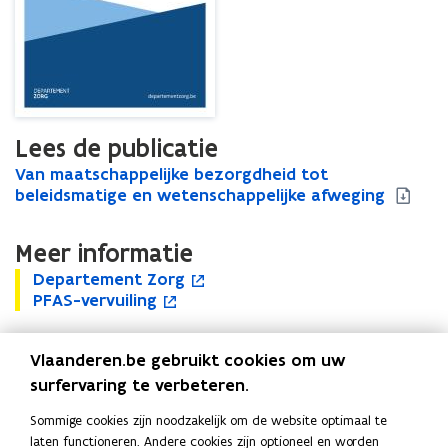
Lees de publicatie
V
Van maatschappelijke bezorgdheid tot
V
a
beleidsmatige en wetenschappelijke afweging
a
n
n
m
m
Meer informatie
a
a
D
a
Departement Zorg
D
o
a
e
P
t
PFAS-vervuiling
e
p
P
o
t
p
F
s
p
e
F
p
s
a
A
c
a
n
A
e
c
Vlaanderen.be gebruikt cookies om uw
r
S
h
r
t
S
n
h
t
-
a
surfervaring te verbeteren.
Uitgever
t
i
-
t
a
e
v
p
e
n
v
i
p
Departement Zorg
Sommige cookies zijn noodzakelijk om de website optimaal te
m
e
p
m
n
e
n
p
Publicatiedatum
laten functioneren. Andere cookies zijn optioneel en worden
e
r
e
e
i
r
n
e