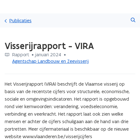
Overslaan
Zoeken
en
Publicaties
naar
de
Gedaan
inhoud
Visserijrapport - VIRA
met
gaan
laden.
Rapport
 •
januari 2024
 • 
U
Agentschap Landbouw en Zeevisserij
bevindt
zich
op:
Visserijrapport
Het Visserijrapport (VIRA) beschrijft de Vlaamse visserij op 
-
basis van de recentste cijfers voor structurele, economische, 
VIRA
sociale en omgevingsindicatoren. Het rapport is opgebouwd 
rond vier kernwoorden: verandering, voedseleconomie, 
verbinding en veerkracht. Het rapport laat ook zien welke 
mensen er achter de cijfers schuilgaan aan de hand van drie 
portretten. Meer cijfermateriaal is beschikbaar op de nieuwe 
website www.vlaanderen.be/visserijcijfers