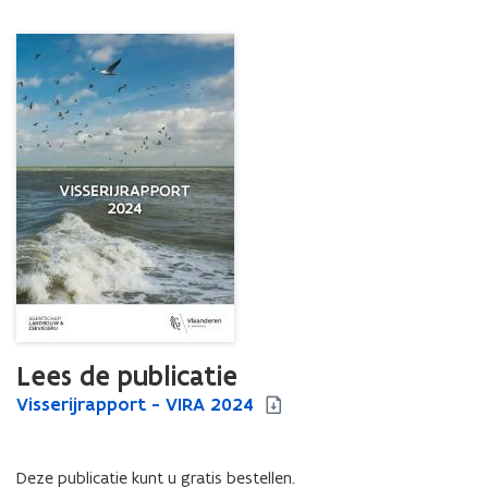
Lees de publicatie
V
Visserijrapport - VIRA 2024
V
i
i
s
s
s
s
Deze publicatie kunt u gratis bestellen.