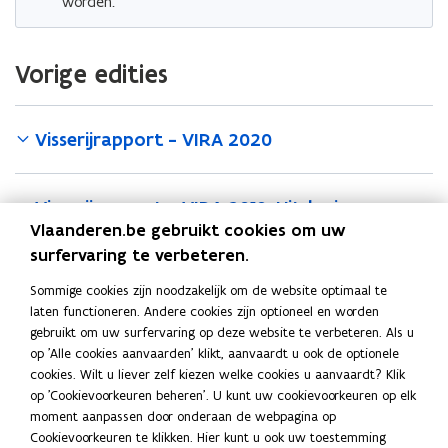
worden.
Vorige edities
Visserijrapport - VIRA 2020
Visserijrapport - VIRA 2018. Uitdagingen voor
Vlaanderen.be gebruikt cookies om uw
de Vlaamse Visserij
surfervaring te verbeteren.
Sommige cookies zijn noodzakelijk om de website optimaal te
Landbouw- en visserijrapport - LARA/VIRA
laten functioneren. Andere cookies zijn optioneel en worden
2016. Voedsel om over na te denken
gebruikt om uw surfervaring op deze website te verbeteren. Als u
op 'Alle cookies aanvaarden' klikt, aanvaardt u ook de optionele
cookies. Wilt u liever zelf kiezen welke cookies u aanvaardt? Klik
Visserijrapport - VIRA 2014
op 'Cookievoorkeuren beheren'. U kunt uw cookievoorkeuren op elk
moment aanpassen door onderaan de webpagina op
Cookievoorkeuren te klikken. Hier kunt u ook uw toestemming