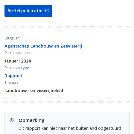
e
e
r
r
Bestel publicatie
i
i
j
j
r
r
a
a
Uitgever
p
p
p
p
Agentschap Landbouw en Zeevisserij
o
o
Publicatiedatum
r
r
Januari 2024
t
t
Publicatietype
-
-
Rapport
V
V
Thema's
I
I
R
R
Landbouw- en visserijbeleid
A
A
2
2
0
0
2
2
Opmerking
4
4
Dit rapport kan niet naar het buitenland opgestuurd