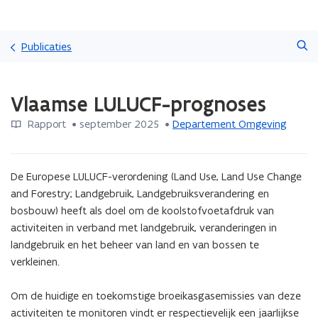
Overslaan
Zoeken
en
Publicaties
naar
de
Gedaan
inhoud
Vlaamse LULUCF-prognoses
met
gaan
laden.
Rapport
 •
september 2025
 • 
Departement Omgeving
U
bevindt
zich
op:
De Europese LULUCF-verordening (Land Use, Land Use Change 
Vlaamse
and Forestry; Landgebruik, Landgebruiksverandering en 
LULUCF-
bosbouw) heeft als doel om de koolstofvoetafdruk van 
prognoses
activiteiten in verband met landgebruik, veranderingen in 
landgebruik en het beheer van land en van bossen te 
verkleinen. 

Om de huidige en toekomstige broeikasgasemissies van deze 
activiteiten te monitoren vindt er respectievelijk een jaarlijkse 