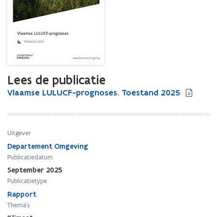
Lees de publicatie
V
Vlaamse LULUCF-prognoses. Toestand 2025
V
l
l
a
a
a
a
m
m
Uitgever
s
s
Departement Omgeving
e
e
Publicatiedatum
L
L
September 2025
U
U
Publicatietype
L
L
U
Rapport
U
C
C
Thema's
F
F