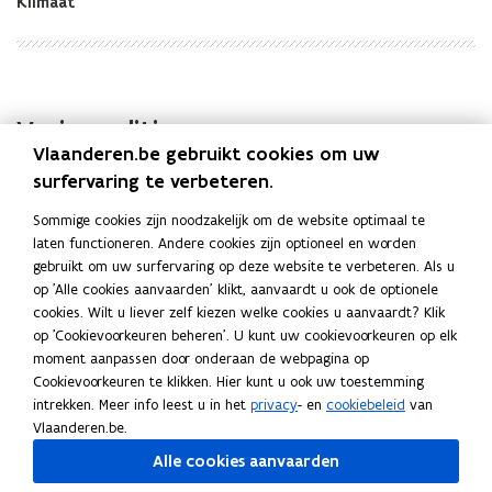
Klimaat
-
-
p
p
r
r
o
o
g
g
Vorige edities
n
n
Vlaanderen.be gebruikt cookies om uw
o
o
s
s
surfervaring te verbeteren.
Vlaamse LULUCF-prognoses. Toestand 2024
e
e
Sommige cookies zijn noodzakelijk om de website optimaal te
s
s
laten functioneren. Andere cookies zijn optioneel en worden
.
.
gebruikt om uw surfervaring op deze website te verbeteren. Als u
T
T
Deel deze pagina
op 'Alle cookies aanvaarden' klikt, aanvaardt u ook de optionele
o
o
cookies. Wilt u liever zelf kiezen welke cookies u aanvaardt? Klik
e
e
F
L
K
op 'Cookievoorkeuren beheren'. U kunt uw cookievoorkeuren op elk
s
s
a
i
o
moment aanpassen door onderaan de webpagina op
t
t
c
n
p
Cookievoorkeuren te klikken. Hier kunt u ook uw toestemming
a
a
e
k
i
intrekken. Meer info leest u in het
privacy
- en
cookiebeleid
van
n
n
Gerelateerde publicaties
b
e
e
Vlaanderen.be.
d
d
o
d
e
2
2
Landgebruik in kader van klimaatadaptatie
Alle cookies aanvaarden
0
0
o
i
r
en LULUCF