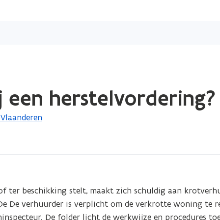
Overslaan
en
naar
de
inhoud
gaan
 een herstelvordering?
 Vlaanderen
f ter beschikking stelt, maakt zich schuldig aan krotverhu
 De De verhuurder is verplicht om de verkrotte woning te r
nspecteur. De folder licht de werkwijze en procedures toe