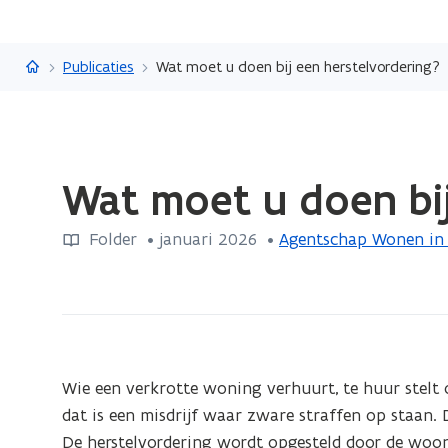
Vlaanderen.be
Publicaties
Wat moet u doen bij een herstelvordering?
Gedaan
Wat moet u doen bij
met
laden.
Folder
 •
januari 2026
 • 
Agentschap Wonen in
U
bevindt
zich
op:
Wat
moet
Wie een verkrotte woning verhuurt, te huur stelt o
u
dat is een misdrijf waar zware straffen op staan.
doen
De herstelvordering wordt opgesteld door de wooni