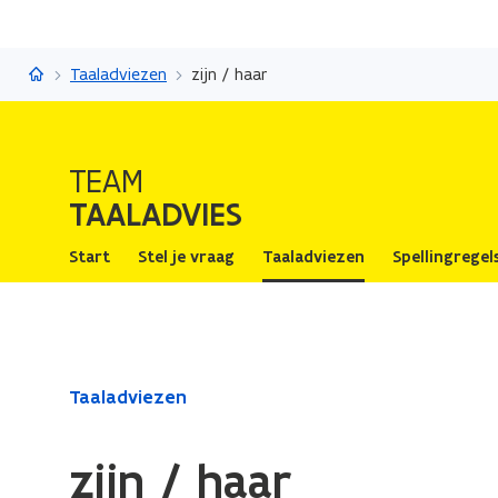
Taaladvies
Taaladviezen
zijn / haar
TEAM
TAALADVIES
Start
Stel je vraag
Taaladviezen
Spellingregel
Gedaan
Taaladviezen
met
laden.
zijn / haar
U