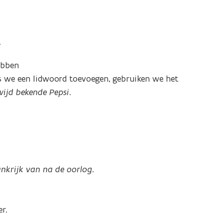
.
.
ebben
s we een lidwoord toevoegen, gebruiken we het
wijd bekende Pepsi
.
ankrijk van na de oorlog
.
r.