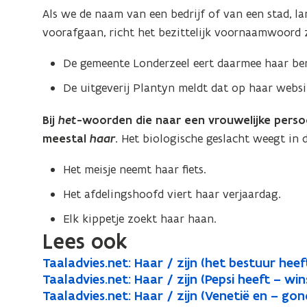
Als we de naam van een bedrijf of van een stad, l
voorafgaan, richt het bezittelijk voornaamwoord 
De gemeente Londerzeel eert daarmee haar be
De uitgeverij Plantyn meldt dat op haar websit
Bij
het
-woorden die naar een vrouwelijke persoo
meestal
haar
.
Het biologische geslacht weegt in 
Het meisje neemt haar fiets.
Het afdelingshoofd viert haar verjaardag.
Elk kippetje zoekt haar haan.
Lees ook
T
Taaladvies.net: Haar / zijn (het bestuur hee
T
o
a
T
Taaladvies.net: Haar / zijn (Pepsi heeft – wi
T
o
a
p
a
a
T
Taaladvies.net: Haar / zijn (Venetië en – gon
T
o
a
p
a
e