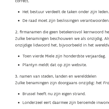
correct.
Het bestuur verdeelt de taken onder
zijn
leden
De raad moet
zijn
beslissingen verantwoorden
2. firmanamen die geen betekenisvol kernwoord h
Zulke benamingen beschouwen we als onzijdig. Al
onzijdige lidwoord
het
, bijvoorbeeld in
het wereld
Toen vierde Miele
zijn
honderdste verjaardag.
Plantyn meldt dat op
zijn
website.
3. namen van steden, landen en werelddelen
Zulke benamingen zijn doorgaans onzijdig:
het Fr
Brussel heeft nu
zijn
eigen strand.
Londerzeel eert daarmee
zijn
beroemde inwone