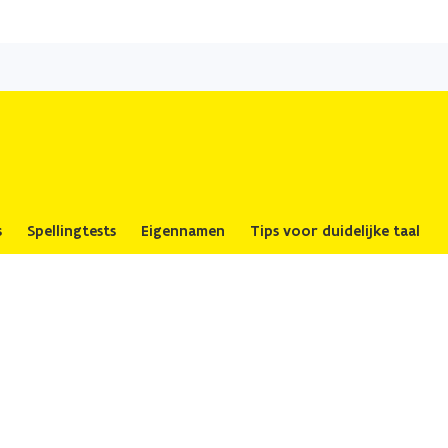
Overslaan
en
naar
de
inhoud
gaan
s
Spellingtests
Eigennamen
Tips voor duidelijke taal