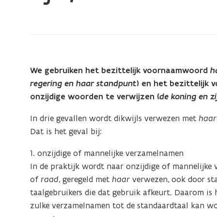
bevindt
zich
op:
zijn
/
We gebruiken het bezittelijk voornaamwoord
h
haar
regering en haar standpunt
) en het bezittelij
onzijdige woorden te verwijzen (
de koning en zi
In drie gevallen wordt dikwijls verwezen met
haar
Dat is het geval bij:
1. onzijdige of mannelijke verzamelnamen
In de praktijk wordt naar onzijdige of mannelijk
of
raad
, geregeld met
haar
verwezen, ook door stan
taalgebruikers die dat gebruik afkeurt. Daarom is 
zulke verzamelnamen tot de standaardtaal kan wo