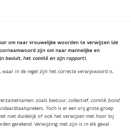
aar
om naar vrouwelijke woorden te verwijzen (
de
k voornaamwoord
zijn
om naar mannelijke en
jn besluit
,
het comité en zijn rapport
).
, waar in de regel
zijn
het correcte verwijswoord is.
e verzamelnamen, zoals
bestuur
,
collectief
,
comité
,
bond
daardtaalsprekers. Toch is er een vrij grote groep
het niet duidelijk of ook het verwijzen met
haar
bij
rden gerekend. Verwijzing met
zijn
is in elk geval