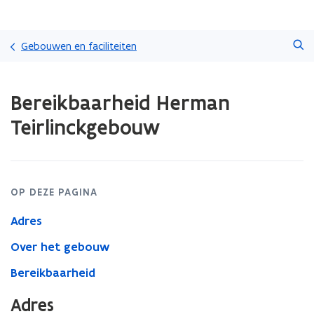
Overslaan
Zoeken
en
Gebouwen en faciliteiten
naar
de
Gedaan
inhoud
Bereikbaarheid Herman
met
gaan
laden.
Teirlinckgebouw
U
bevindt
zich
op:
Bereikbaarheid
OP DEZE PAGINA
Herman
Teirlinckgebouw
Adres
Over het gebouw
Bereikbaarheid
Adres