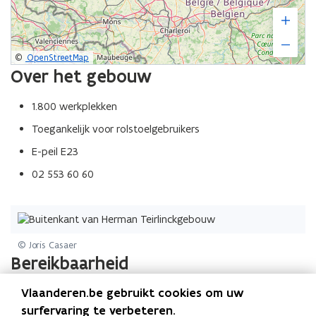
©
OpenStreetMap
Over het gebouw
1.800 werkplekken
Toegankelijk voor rolstoelgebruikers
E-peil E23
02 553 60 60
© Joris Casaer
Bereikbaarheid
Vlaanderen.be gebruikt cookies om uw
Een overzicht van de verschillende manieren waarop u het
surfervaring te verbeteren.
gebouw kunt bereiken.