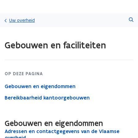
Overslaan
Zoeken
en
Uw overheid
naar
de
Gedaan
inhoud
Gebouwen en faciliteiten
met
gaan
laden.
U
bevindt
zich
OP DEZE PAGINA
op:
Gebouwen
Gebouwen en eigendommen
en
faciliteiten
Bereikbaarheid kantoorgebouwen
Gebouwen en eigendommen
A
Adressen en contactgegevens van de Vlaamse
A
d
overheid
d