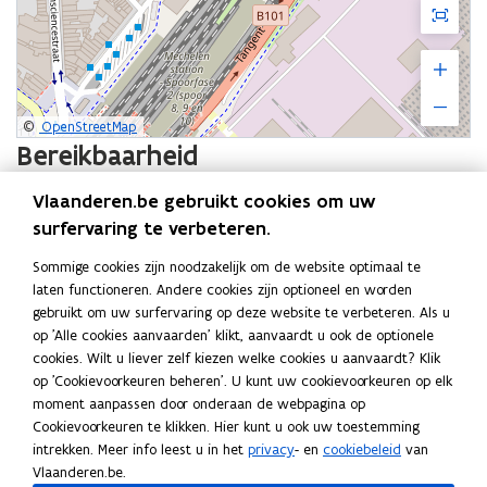
Schermvu
Inzoome
Uitzoom
weergav
©
OpenStreetMap
Bereikbaarheid
Vlaanderen.be gebruikt cookies om uw
Een overzicht van de verschillende manieren waarop u het
surfervaring te verbeteren.
gebouw kunt bereiken.
Sommige cookies zijn noodzakelijk om de website optimaal te
Trein
laten functioneren. Andere cookies zijn optioneel en worden
gebruikt om uw surfervaring op deze website te verbeteren. Als u
Bus
op 'Alle cookies aanvaarden' klikt, aanvaardt u ook de optionele
cookies. Wilt u liever zelf kiezen welke cookies u aanvaardt? Klik
op 'Cookievoorkeuren beheren'. U kunt uw cookievoorkeuren op elk
Fiets
moment aanpassen door onderaan de webpagina op
Cookievoorkeuren te klikken. Hier kunt u ook uw toestemming
intrekken. Meer info leest u in het
privacy
- en
cookiebeleid
van
Auto
Vlaanderen.be.