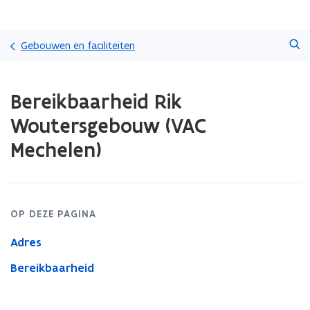
Overslaan
Zoeken
en
Gebouwen en faciliteiten
naar
de
Gedaan
inhoud
Bereikbaarheid Rik
met
gaan
laden.
Woutersgebouw (VAC
U
bevindt
Mechelen)
zich
op:
Bereikbaarheid
Rik
Woutersgebouw
OP DEZE PAGINA
(VAC
Mechelen)
Adres
Bereikbaarheid