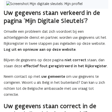
w
Uw gegevens staan verkeerd in de
v
e
pagina 'Mijn Digitale Sleutels'?
n
s
Omwille een probleem dat zich voordoet bij een
t
achterliggende dienst en partner, worden uw gegevens uit het
e
Rijksregister in twee stappen pas ingeladen op deze website.
r
Log uit en opnieuw aan op deze website
.
)
Blijven de gegevens op deze pagina
niet correct
staan, dan
staan deze
effectief fout geregistreerd in het Rijksregister
.
Neem contact op met
uw gemeente
om uw gegevens te
corrigeren. Woont u als Belg in het buitenland? Dan kan u zich
richten tot de Belgische ambassade met uw vraag tot
correctie.
Uw gegevens staan correct in de