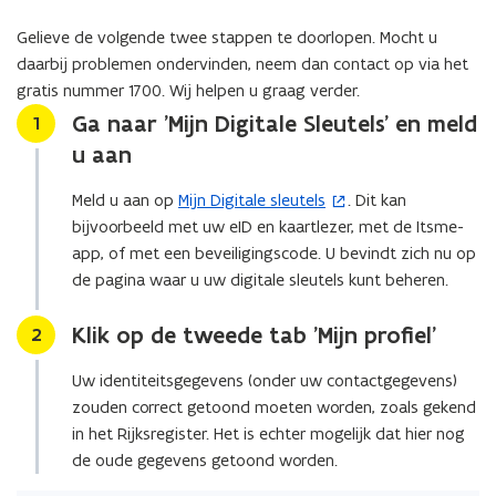
Gelieve de volgende twee stappen te doorlopen. Mocht u
daarbij problemen ondervinden, neem dan contact op via het
gratis nummer 1700. Wij helpen u graag verder.
Ga naar 'Mijn Digitale Sleutels' en meld
Stap
1
u aan
Meld u aan op
Mijn Digitale sleutels
. Dit kan
(
bijvoorbeeld met uw eID en kaartlezer, met de Itsme-
o
app, of met een beveiligingscode. U bevindt zich nu op
p
de pagina waar u uw digitale sleutels kunt beheren.
e
n
Klik op de tweede tab 'Mijn profiel'
Stap
2
t
i
Uw identiteitsgegevens (onder uw contactgegevens)
n
zouden correct getoond moeten worden, zoals gekend
n
in het Rijksregister. Het is echter mogelijk dat hier nog
i
de oude gegevens getoond worden.
e
u