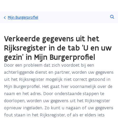
Overslaan
Zoeken
en
Mijn Burgerprofiel
naar
de
Gedaan
inhoud
Verkeerde gegevens uit het
met
gaan
laden.
Rijksregister in de tab 'U en uw
U
bevindt
gezin' in Mijn Burgerprofiel
zich
op:
Door een probleem dat zich voordoet bij een
Verkeerde
achterliggende dienst en partner, worden uw gegevens
gegevens
uit het Rijksregister mogelijk niet correct getoond in
uit
Mijn Burgerprofiel. Het gaat hier voornamelijk over de
het
Rijksregister
naam en het adres. Door onderstaande stappen te
in
doorlopen, worden uw gegevens uit het Rijksregister
de
opnieuw ingeladen. Zo kunt u nagaan of uw gegevens
tab
'U
fout staan in het Rijksregister, of als er elders iets