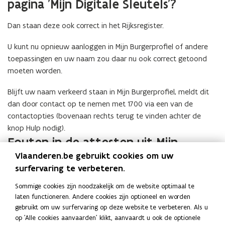
pagina 'Mijn Digitale Sleutels'?
Dan staan deze ook correct in het Rijksregister.
U kunt nu opnieuw aanloggen in Mijn Burgerprofiel of andere
toepassingen en uw naam zou daar nu ook correct getoond
moeten worden.
Blijft uw naam verkeerd staan in Mijn Burgerprofiel, meldt dit
dan door contact op te nemen met 1700 via een van de
contactopties (bovenaan rechts terug te vinden achter de
knop Hulp nodig).
Fouten in de attesten uit Mijn
Burgerprofiel
Vlaanderen.be gebruikt cookies om uw
surfervaring te verbeteren.
Indien er fouten staan in attesten die u downloadt uit Mijn
Sommige cookies zijn noodzakelijk om de website optimaal te
Burgerprofiel, dan dient u deze te melden aan de bron die
laten functioneren. Andere cookies zijn optioneel en worden
deze attesten aanbiedt. Vaak is dat het Rijksregister. In dat
gebruikt om uw surfervaring op deze website te verbeteren. Als u
geval kunt u zich wenden tot het Rijksregister of uw gemeente
op 'Alle cookies aanvaarden' klikt, aanvaardt u ook de optionele