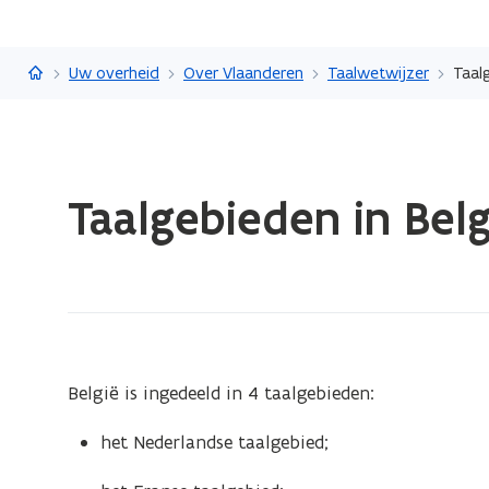
Vlaanderen.be
Uw overheid
Over Vlaanderen
Taalwetwijzer
Taal
Gedaan
Taalgebieden in Belg
met
laden.
U
bevindt
zich
op:
Taalgebieden
België is ingedeeld in 4 taalgebieden:
in
België
het Nederlandse taalgebied;