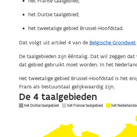
het Franse taalgebied;
het Duitse taalgebied;
het tweetalige gebied Brussel-Hoofdstad.
Dat volgt uit artikel 4 van de
Belgische Grondwet
(
o
De taalgebieden zijn ééntalig. Dat wil zeggen da
p
dat gebied gebruikt moet worden. In het Nederland
e
n
Het tweetalige gebied Brussel-Hoofdstad is het en
t
Frans als bestuurstaal gelijkwaardig zijn.
i
De 4 taalgebieden
n
n
i
e
u