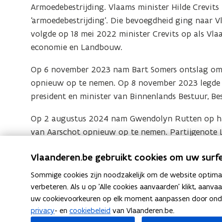
Armoedebestrijding. Vlaams minister Hilde Crevit
‘armoedebestrijding’. Die bevoegdheid ging naar V
volgde op 18 mei 2022 minister Crevits op als Vla
economie en Landbouw.
Op 6 november 2023 nam Bart Somers ontslag om
opnieuw op te nemen. Op 8 november 2023 legde G
president en minister van Binnenlands Bestuur, Be
Op 2 augustus 2024 nam Gwendolyn Rutten op ha
van Aarschot opnieuw op te nemen. Partijgenote 
ontslagnemende regering Jambon.
R
Vlaanderen.be gebruikt cookies om uw surfe
Regeerakkoord van de Vlaamse Regering 20
R
e
e
Sommige cookies zijn noodzakelijk om de website optimaal
Beleidsdocument • oktober 2019
g
g
verbeteren. Als u op 'Alle cookies aanvaarden' klikt, aanva
e
e
uw cookievoorkeuren op elk moment aanpassen door ondera
e
privacy
- en
cookiebeleid
van Vlaanderen.be.
e
r
F
L
K
Deel deze pagina