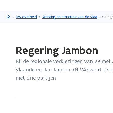
Vlaanderen.be
Uw overheid
Werking en structuur van de Vlaamse overheid
Reg
Gedaan
Regering Jambon
met
laden.
Bij de regionale verkiezingen van 29 me
U
bevindt
Vlaanderen. Jan Jambon (N-VA) werd de n
zich
met drie partijen
op:
Regering
Jambon