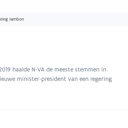
Overslaan
en
ering Jambon
naar
de
inhoud
gaan
i 2019 haalde N-VA de meeste stemmen in
ieuwe minister-president van een regering