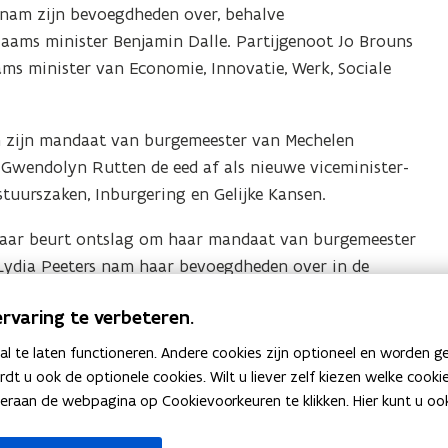
s nam zijn bevoegdheden over, behalve
laams minister Benjamin Dalle. Partijgenoot Jo Brouns
ams minister van Economie, Innovatie, Werk, Sociale
 zijn mandaat van burgemeester van Mechelen
wendolyn Rutten de eed af als nieuwe viceminister-
stuurszaken, Inburgering en Gelijke Kansen.
ar beurt ontslag om haar mandaat van burgemeester
Lydia Peeters nam haar bevoegdheden over in de
rvaring te verbeteren.
19-2024
 te laten functioneren. Andere cookies zijn optioneel en worden g
ardt u ook de optionele cookies. Wilt u liever zelf kiezen welke cook
an de webpagina op Cookievoorkeuren te klikken. Hier kunt u ook 