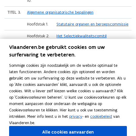
10.
TITEL 3.
Algemene organisatorische bepalingen
Hoofdstuk 1.
Statutaire organen en beroepscommissie
Hoofdstuk 2.
Het Selectiekwaliteitscomité
Vlaanderen.be gebruikt cookies om uw
TITEL 4.
Overgangs- en opheffingsbepalingen
surfervaring te verbeteren.
Sommige cookies zijn noodzakelijk om de website optimaal te
laten functioneren. Andere cookies zijn optioneel en worden
Deel deze pagina
gebruikt om uw surfervaring op deze website te verbeteren. Als u
F
L
K
op 'Alle cookies aanvaarden' klikt, aanvaardt u ook de optionele
a
i
o
cookies. Wilt u liever zelf kiezen welke cookies u aanvaardt? Klik
c
n
p
op 'Cookievoorkeuren beheren'. U kunt uw cookievoorkeuren op elk
moment aanpassen door onderaan de webpagina op
e
k
i
Cookievoorkeuren te klikken. Hier kunt u ook uw toestemming
Vragen?
b
e
e
intrekken. Meer info leest u in het
privacy
- en
cookiebeleid
van
o
d
e
Heb je nog vragen? Op deze pagina lees je bij wie je
Vlaanderen.be.
o
i
r
terechtkunt.
Alle cookies aanvaarden
k
n
l