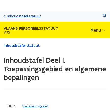
Overslaan
Zoeken
en
Inhoudstafel statuut
naar
de
VLAAMS PERSONEELSSTATUUT
Menu
inhoud
VPS
gaan
Gedaan
Inhoudstafel statuut
met
laden.
Inhoudstafel Deel I.
U
bevindt
Toepassingsgebied en algemene
zich
bepalingen
op:
Inhoudstafel
Deel
I.
Toepassingsgebied
en
(Scroll
(Scroll
TITEL 1.
Toepassingsgebied
algemene
links)
rechts)