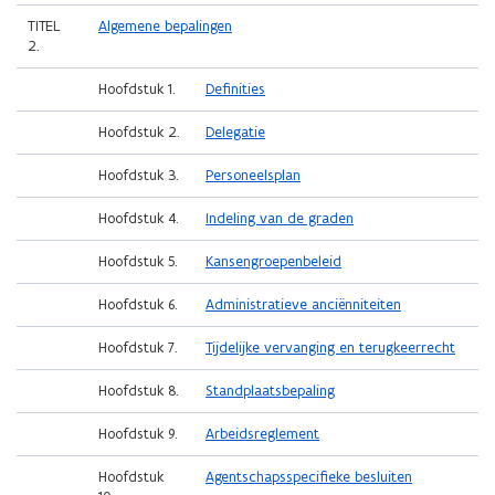
bepalingen
TITEL
Algemene bepalingen
2.
Hoofdstuk 1.
Definities
Hoofdstuk 2.
Delegatie
Hoofdstuk 3.
Personeelsplan
Hoofdstuk 4.
Indeling van de graden
Hoofdstuk 5.
Kansengroepenbeleid
Hoofdstuk 6.
Administratieve anciënniteiten
Hoofdstuk 7.
Tijdelijke vervanging en terugkeerrecht
Hoofdstuk 8.
Standplaatsbepaling
Hoofdstuk 9.
Arbeidsreglement
Hoofdstuk
Agentschapsspecifieke besluiten