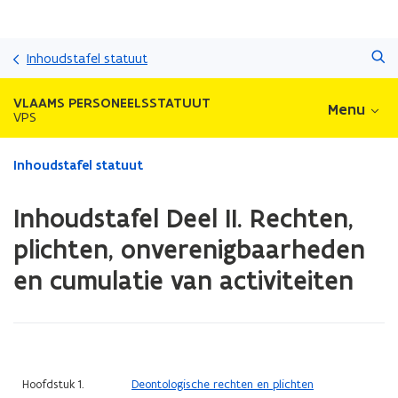
Overslaan
Zoeken
en
Inhoudstafel statuut
naar
de
VLAAMS PERSONEELSSTATUUT
Menu
inhoud
VPS
gaan
Gedaan
Inhoudstafel statuut
met
laden.
Inhoudstafel Deel II. Rechten,
U
bevindt
plichten, onverenigbaarheden
zich
en cumulatie van activiteiten
op:
Inhoudstafel
Deel
II.
Rechten,
plichten,
(Scroll
(Scroll
Hoofdstuk 1.
Deontologische rechten en plichten
onverenigbaarheden
links)
rechts)