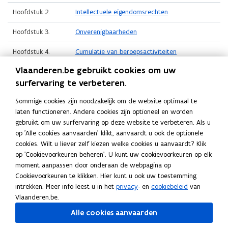
en
Hoofdstuk 2.
Intellectuele eigendomsrechten
cumulatie
van
Hoofdstuk 3.
Onverenigbaarheden
activiteiten
Hoofdstuk 4.
Cumulatie van beroepsactiviteiten
Vlaanderen.be gebruikt cookies om uw
Hoofdstuk 5.
Overgangsbepaling
surfervaring te verbeteren.
Sommige cookies zijn noodzakelijk om de website optimaal te
laten functioneren. Andere cookies zijn optioneel en worden
Deel deze pagina
gebruikt om uw surfervaring op deze website te verbeteren. Als u
F
L
K
op 'Alle cookies aanvaarden' klikt, aanvaardt u ook de optionele
a
i
o
cookies. Wilt u liever zelf kiezen welke cookies u aanvaardt? Klik
c
n
p
op 'Cookievoorkeuren beheren'. U kunt uw cookievoorkeuren op elk
moment aanpassen door onderaan de webpagina op
e
k
i
Cookievoorkeuren te klikken. Hier kunt u ook uw toestemming
Vragen?
b
e
e
intrekken. Meer info leest u in het
privacy
- en
cookiebeleid
van
o
d
e
Heb je nog vragen? Op deze pagina lees je bij wie je
Vlaanderen.be.
o
i
r
terechtkunt.
Alle cookies aanvaarden
k
n
l
Contact
o
o
i