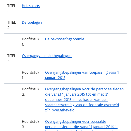
(Scroll
(Scroll
personeelslid
TITEL
Het salaris
links)
rechts)
in
1.
dienst
vóór
TITEL
De toelagen
1
2.
juni
Hoofdstuk
De bevorderingspremie
2024
1.
TITEL
Overgangs- en slotbepalingen
3.
Hoofdstuk
Overgangsbepalingen van toepassing vóór 1
1.
januari 2015
Hoofdstuk
Overgangsbepalingen voor de personeelsleden
2.
die vanaf 1 januari 2015 tot en met 31
december 2018 in het kader van een
staatshervorming van de federale overheid
zijn overgeheveld
Hoofdstuk
Overgangsbepalingen voor bepaalde
3.
personeelsleden die vanaf 1 januari 2016 in