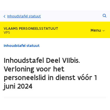
Overslaan
Zoeken
en
Inhoudstafel statuut
naar
de
VLAAMS PERSONEELSSTATUUT
Menu
inhoud
VPS
gaan
Gedaan
Inhoudstafel statuut
met
laden.
Inhoudstafel Deel VIIbis.
U
bevindt
Verloning voor het
zich
personeelslid in dienst vóór 1
op:
Inhoudstafel
juni 2024
Deel
VIIbis.
Verloning
voor
het