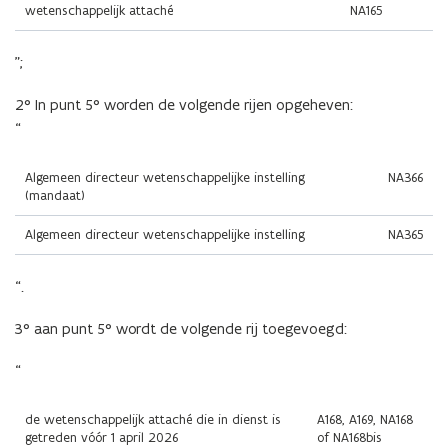
wetenschappelijk attaché
NA165
”;
2° In punt 5° worden de volgende rijen opgeheven:
“
Algemeen directeur wetenschappelijke instelling
NA366
(mandaat)
Algemeen directeur wetenschappelijke instelling
NA365
“.
3° aan punt 5° wordt de volgende rij toegevoegd:
“
de wetenschappelijk attaché die in dienst is
A168, A169, NA168
getreden vóór 1 april 2026
of NA168bis