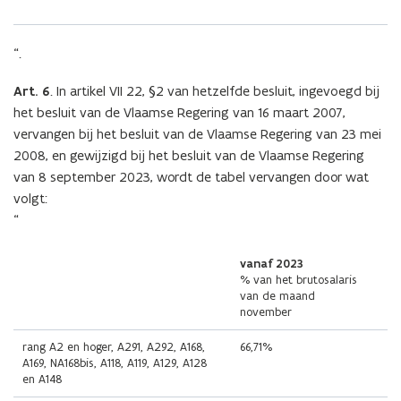
“.
Art. 6
. In artikel VII 22, §2 van hetzelfde besluit, ingevoegd bij
het besluit van de Vlaamse Regering van 16 maart 2007,
vervangen bij het besluit van de Vlaamse Regering van 23 mei
2008, en gewijzigd bij het besluit van de Vlaamse Regering
van 8 september 2023, wordt de tabel vervangen door wat
volgt:
“
vanaf 2023
% van het brutosalaris
van de maand
november
rang A2 en hoger, A291, A292, A168,
66,71%
A169, NA168bis, A118, A119, A129, A128
en A148