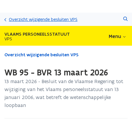
Overslaan
Zoeken
en
Overzicht wijzigende besluiten VPS
naar
de
VLAAMS PERSONEELSSTATUUT
Menu
inhoud
VPS
gaan
Gedaan
Overzicht wijzigende besluiten VPS
met
laden.
WB 95 - BVR 13 maart 2026
U
bevindt
13 maart 2026 - Besluit van de Vlaamse Regering tot
zich
wijziging van het Vlaams personeelsstatuut van 13
op:
januari 2006, wat betreft de wetenschappelijke
WB
95
loopbaan
-
BVR
13
maart