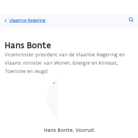
Overslaan
Zoeken
en
Vlaamse Regering
naar
de
Gedaan
inhoud
Hans Bonte
met
gaan
laden.
Viceminister-president van de Vlaamse Regering en
U
bevindt
Vlaams minister van Wonen, Energie en Klimaat,
zich
Toerisme en Jeugd
op:
Hans
Bonte
Hans Bonte, Vooruit