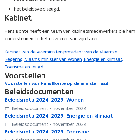
het beleidsveld Jeugd.
Kabinet
Hans Bonte heeft een team van kabinetsmedewerkers die hem
ondersteunen bij het uitvoeren van zijn taken.
Kabinet van de viceminister-president van de Vlaamse
Regering, Vlaams minister van Wonen, Energie en Klimaat,
Toerisme en Jeugd
Voorstellen
Voorstellen van Hans Bonte op de ministerraad
V
Beleidsdocumenten
o
o
B
Beleidsnota 2024-2029. Wonen
B
r
e
e
Beleidsdocument • november 2024
s
l
l
B
Beleidsnota 2024-2029. Energie en klimaat
B
t
e
e
e
e
e
Beleidsdocument • november 2024
i
i
l
l
l
B
Beleidsnota 2024-2029. Toerisme
B
d
d
e
e
l
e
e
s
s