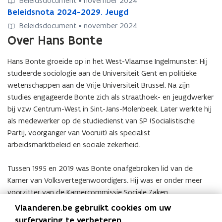
Beleidsdocument • november 2024
i
i
e
l
l
n
n
B
Beleidsnota 2024-2029. Jeugd
B
d
d
n
e
e
o
o
e
e
s
s
v
Beleidsdocument • november 2024
i
i
t
t
l
l
n
n
a
Over Hans Bonte
d
d
a
a
e
e
o
o
n
s
s
2
2
i
i
t
t
H
n
n
0
0
Hans Bonte groeide op in het West-Vlaamse Ingelmunster. Hij
d
d
a
a
a
o
o
2
2
studeerde sociologie aan de Universiteit Gent en politieke
s
s
2
2
n
t
t
4
4
n
n
wetenschappen aan de Vrije Universiteit Brussel. Na zijn
0
0
s
a
a
-
-
o
o
2
2
studies engageerde Bonte zich als straathoek- en jeugdwerker
B
2
2
2
2
t
t
4
4
o
bij vzw Centrum-West in Sint-Jans-Molenbeek. Later werkte hij
0
0
0
0
a
a
-
-
n
als medewerker op de studiedienst van SP (Socialistische
2
2
2
2
2
2
2
2
t
4
4
Partij, voorganger van Vooruit) als specialist
9
9
0
0
0
0
e
-
-
.
.
arbeidsmarktbeleid en sociale zekerheid.
2
2
2
2
o
2
2
W
W
4
4
9
9
p
0
0
o
o
-
-
Tussen 1995 en 2019 was Bonte onafgebroken lid van de
.
.
d
2
2
n
n
2
2
E
E
Kamer van Volksvertegenwoordigers. Hij was er onder meer
e
9
9
e
e
0
0
n
n
m
voorzitter van de Kamercommissie Sociale Zaken,
.
.
n
n
2
2
e
e
i
Volksgezondheid en Leefmilieu. In die periode was hij onder
T
T
Vlaanderen.be gebruikt cookies om uw
9
9
r
r
n
o
o
andere ook schepen en later OCMW-voorzitter in Vilvoorde. In
.
surfervaring te verbeteren.
.
g
g