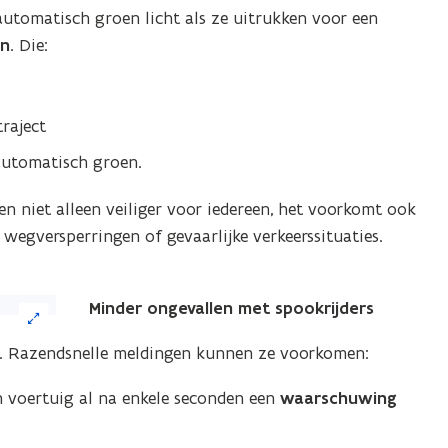
utomatisch groen licht als ze uitrukken voor een
eelding
en
. Die:
or
n
grote
raject
ergave)
utomatisch groen.
 niet alleen veiliger voor iedereen, het voorkomt ook
wegversperringen of gevaarlijke verkeerssituaties.
Minder ongevallen met spookrijders
f. Razendsnelle meldingen kunnen ze voorkomen:
ijn voertuig al na enkele seconden een
waarschuwing