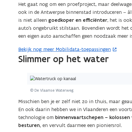
n
Het gaat nog om een proefproject, maar deelwage
i
ook in de Antwerpse binnenstad introduceren – ál
e
is niet alleen
goedkoper en efficiënter
, het is oo
u
auto’s ongebruikt stilstaan. Bovendien wordt het 
w
een eigen auto aanschaffen geen noodzaak meer is
v
Bekijk nog meer Mobilidata-toepassingen
(
e
Slimmer op het water
o
n
p
s
e
t
(Klik
n
e
op
t
r
© De Vlaamse Waterweg
de
i
)
afbeelding
Misschien ben je er zelf niet zo in thuis, maar ge
n
voor
En ook daarin hebben we in Vlaanderen een voortr
n
een
technologie om
binnenvaartschepen – kolossen 
i
vergrote
besturen,
en vervult daarmee een pioniersrol.
e