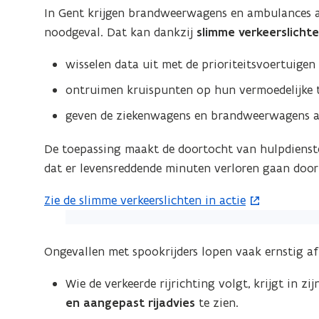
In Gent krijgen brandweerwagens en ambulances a
afb
noodgeval. Dat kan dankzij
slimme verkeerslicht
vo
ee
wisselen data uit met de prioriteitsvoertuigen
ver
ontruimen kruispunten op hun vermoedelijke t
we
geven de ziekenwagens en brandweerwagens a
De toepassing maakt de doortocht van hulpdiensten
dat er levensreddende minuten verloren gaan door 
Zie de slimme verkeerslichten in actie
(
(Klik
o
op
p
Ongevallen met spookrijders lopen vaak ernstig a
de
e
afbeelding
n
Wie de verkeerde rijrichting volgt, krijgt in z
voor
t
en aangepast rijadvies
te zien.
een
i