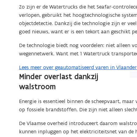
weergave)
u
Zo zijn er de Watertrucks die het Seafar-controle
w
verlopen, gebruikt het hoogtechnologische systemen
v
objectdetectie. Dankzij die technologie zijn er v
e
goed nieuws, want er is een tekort aan geschikt pe
n
De technologie biedt nog voordelen: niet alleen v
s
wegennetwerk. Want met 1 Watertruck transportee
t
e
Lees meer over geautomatiseerd varen in Vlaande
(
r
Minder overlast dankzij
(Kl
o
)
op
p
walstroom
de
e
afb
n
Energie is essentieel binnen de scheepvaart, maar
vo
t
op fossiele brandstoffen. Die zijn niet alleen slec
ee
i
De Vlaamse overheid introduceert daarom walstr
ver
n
kunnen inpluggen op het elektriciteitsnet van de
we
n