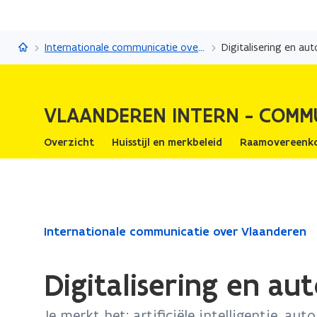
Vlaanderen Intern - Communicatie
Internationale communicatie over Vlaanderen
Digitalisering en au
VLAANDEREN INTERN - COMM
Overzicht
Huisstijl en merkbeleid
Raamovereenk
Gedaan
Internationale communicatie over Vlaanderen
met
laden.
Digitalisering en au
U
bevindt
Je merkt het: artificiële intelligentie, au