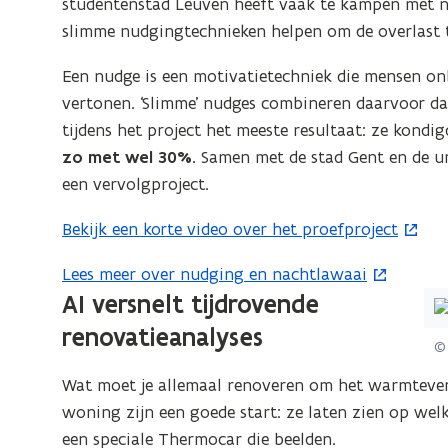
voor
studentenstad Leuven heeft vaak te kampen met na
een
slimme nudgingtechnieken helpen om de overlast 
vergrote
Een nudge is een motivatietechniek die mensen o
weergave)
vertonen. ‘Slimme’ nudges combineren daarvoor da
tijdens het project het meeste resultaat: ze kondi
zo met wel 30%.
Samen met de stad Gent en de un
een vervolgproject.
Bekijk een korte video over het proefproject
(
o
Lees meer over nudging en nachtlawaai
(
p
AI versnelt tijdrovende
(Kl
o
e
op
p
renovatieanalyses
n
©
de
e
t
afb
n
Wat moet je allemaal renoveren om het warmteverl
i
vo
t
woning zijn een goede start: ze laten zien op wel
n
ee
i
een speciale Thermocar die beelden.
n