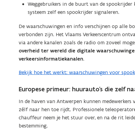
Weggebruikers in de buurt van de spookrijder 
vergrote
n
systeem zelf een spookrijder signaleren.
weergave)
n
i
De waarschuwingen en info verschijnen op alle b
e
verbonden zijn. Het Vlaams Verkeerscentrum ontv
u
via andere kanalen zoals de radio om zoveel mogel
w
overheid ter wereld
die digitale waarschuwingen
v
verkeersinformatiekanalen
.
e
n
Bekijk hoe het werkt: waarschuwingen voor spookr
(
s
o
t
Europese primeur: huurauto’s die zelf naa
p
e
e
In de haven van Antwerpen kunnen medewerkers va
r
n
zélf naar hen toe rijdt. Professionele teleoperat
)
t
chauffeur neem je het stuur over, en na de rit lei
i
bestemming.
n