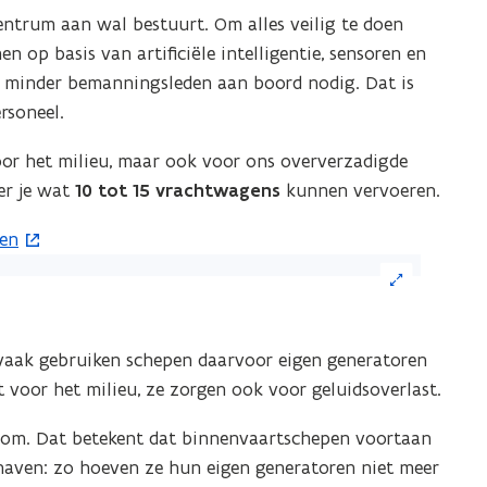
centrum aan wal bestuurt. Om alles veilig te doen
 op basis van artificiële intelligentie, sensoren en
eel minder bemanningsleden aan boord nodig. Dat is
rsoneel.
oor het milieu, maar ook voor ons oververzadigde
r je wat
10 tot 15 vrachtwagens
kunnen vervoeren.
ren
ik
eelding
 vaak gebruiken schepen daarvoor eigen generatoren
or
ht voor het milieu, ze zorgen ook voor geluidsoverlast.
n
oom. Dat betekent dat binnenvaartschepen voortaan
grote
 haven: zo hoeven ze hun eigen generatoren niet meer
ergave)