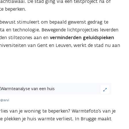
chtlawaai. De stad ging via een testproject na of
te beperken.
nbewust stimuleert om bepaald gewenst gedrag te
ta en technologie. Bewegende lichtprojecties leverden
gden stiltezones aan en
verminderden geluidspieken
iversiteiten van Gent en Leuven, werkt de stad nu aan
ik
 @wvi
eelding
ies van je woning te beperken? Warmtefoto’s van je
or
ke plekken je huis warmte verliest. In Brugge maakt
n