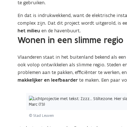
te gebruiken.
i
e
En dat is indrukwekkend, want de elektrische inst
u
complex zijn. Dat dit project wordt uitgerold, is e
w
het milieu
en de havenbuurt.
v
Wonen in een slimme regio
e
n
Vlaanderen staat in het buitenland bekend als een
s
ook volop ontwikkelen als slimme regio
.
Steden e
t
problemen aan te pakken, efficiënter te werken, en
e
makkelijker en leefbaarder
te maken. Een paar vo
r
)
(Klik
op
de
© Stad Leuven
afbeelding