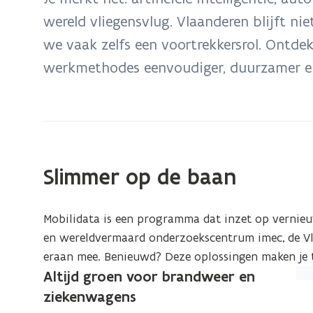
zich
wereld vliegensvlug. Vlaanderen blijft ni
op:
we vaak zelfs een voortrekkersrol. Ontde
Digitalisering
en
werkmethodes eenvoudiger, duurzamer en
automatisatie:
Vlaanderen
denkt
vooruit
Slimmer op de baan
Mobilidata is een programma dat inzet op vernie
en wereldvermaard onderzoekscentrum imec, de Vl
eraan mee. Benieuwd? Deze oplossingen maken je t
Altijd groen voor brandweer en
(Kl
op
ziekenwagens
de