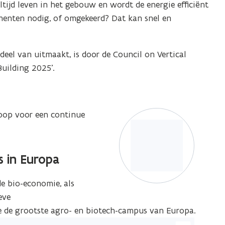
tijd leven in het gebouw en wordt de energie efficiënt
n
menten nodig, of omgekeerd? Dat kan snel en
grote
ergave)
deel van uitmaakt, is door de Council on Vertical
Building 2025’.
oop voor een continue
 in Europa
e bio-economie, als
eve
je de grootste agro- en biotech-campus van Europa.
ik