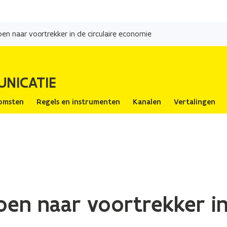
Overslaan
en
en naar voortrekker in de circulaire economie
naar
de
inhoud
UNICATIE
gaan
omsten
Regels en instrumenten
Kanalen
Vertalingen
en naar voortrekker in 