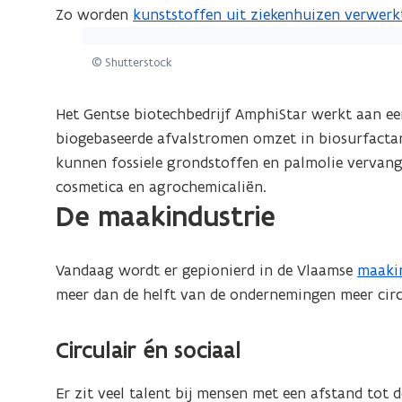
)
i
i
Zo worden
kunststoffen uit ziekenhuizen verwerk
p
(
e
n
(Klik
e
o
u
n
op
n
p
© Shutterstock
w
i
de
t
e
v
e
afbeelding
i
n
Het Gentse biotechbedrijf AmphiStar werkt aan ee
e
u
voor
n
t
biogebaseerde afvalstromen omzet in biosurfacta
n
w
een
n
i
kunnen fossiele grondstoffen en palmolie vervan
s
v
vergrote
i
n
cosmetica en agrochemicaliën.
t
e
weergave)
De maakindustrie
e
n
e
n
u
i
r
s
w
e
Vandaag wordt er gepionierd in de Vlaamse
maaki
(
)
t
v
u
meer dan de helft van de ondernemingen meer cir
o
e
e
w
p
r
n
v
e
Circulair én sociaal
)
s
e
n
t
n
t
Er zit veel talent bij mensen met een afstand tot 