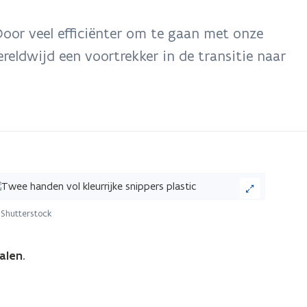
oor veel efficiënter om te gaan met onze
reldwijd een voortrekker in de transitie naar
ik
Shutterstock
eelding
or
ialen
.
n
grote