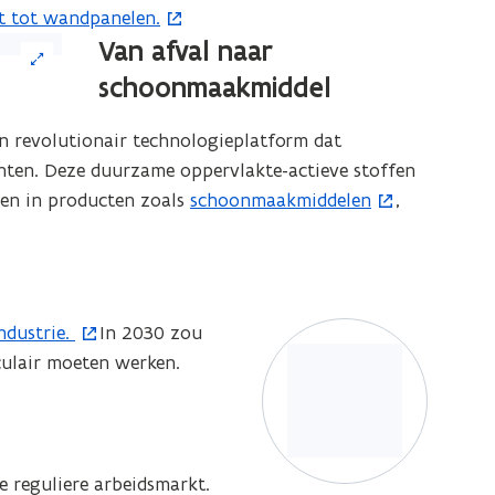
t tot wandpanelen.
Van afval naar
schoonmaakmiddel
n revolutionair technologieplatform dat
nten. Deze duurzame oppervlakte-actieve stoffen
gen in producten zoals
schoonmaakmiddelen
,
(
o
p
e
n
ndustrie.
In 2030 zou
t
culair moeten werken.
i
n
n
i
de reguliere arbeidsmarkt.