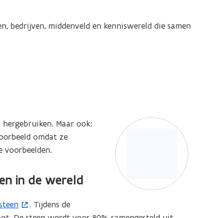
ergave)
n, bedrijven, middenveld en kenniswereld die samen
 hergebruiken. Maar ook:
oorbeeld omdat ze
e voorbeelden.
en in de wereld
steen
. Tijdens de
oot. De steen wordt voor 80% samengesteld uit