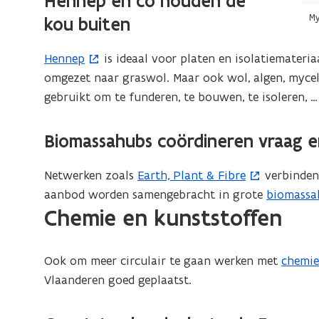
Hennep en co houden de
i
op
My
kou buiten
e
de
u
afb
Hennep
is ideaal voor platen en isolatiemateri
(
w
vo
omgezet naar graswol. Maar ook wol, algen, mycel
o
v
ee
gebruikt om te funderen, te bouwen, te isoleren, …
p
e
ver
e
n
we
n
Biomassahubs coördineren vraag 
s
t
t
i
Netwerken zoals
Earth, Plant & Fibre
verbinden 
(
e
n
aanbod worden samengebracht in grote
biomassa
o
(
r
Chemie en kunststoffen
n
p
o
)
i
e
p
e
n
e
Ook om meer circulair te gaan werken met
chemie
(
u
t
n
Vlaanderen goed geplaatst.
o
w
i
t
p
v
n
i
e