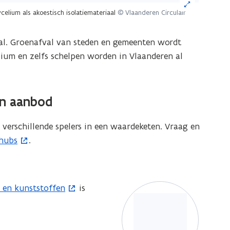
celium als akoestisch isolatiemateriaal
© Vlaanderen Circulair
eelding
aal. Groenafval van steden en gemeenten wordt
or
ium en zelfs schelpen worden in Vlaanderen al
n
grote
ergave)
en aanbod
verschillende spelers in een waardeketen. Vraag en
hubs
.
 en kunststoffen
is