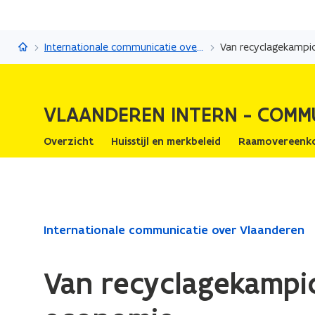
Vlaanderen Intern - Communicatie
Internationale communicatie over Vlaanderen
Van recyclagekampio
VLAANDEREN INTERN - COMM
Overzicht
Huisstijl en merkbeleid
Raamovereenk
Gedaan
Internationale communicatie over Vlaanderen
met
laden.
Van recyclagekampio
U
bevindt