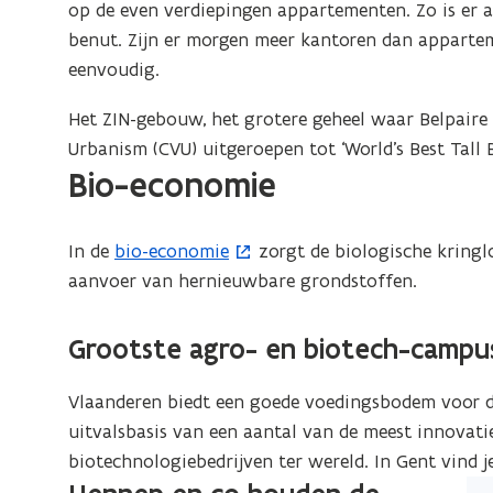
op de even verdiepingen appartementen. Zo is er al
ee
e
n
u
benut. Zijn er morgen meer kantoren dan apparte
ver
r
i
w
eenvoudig.
we
)
e
v
u
e
Het ZIN-gebouw, het grotere geheel waar Belpaire 
w
n
Urbanism (CVU) uitgeroepen tot ‘World’s Best Tall 
v
s
Bio-economie
e
t
n
e
In de
bio-economie
zorgt de biologische kringl
s
(
r
aanvoer van hernieuwbare grondstoffen.
t
o
)
e
p
r
e
Grootste agro- en biotech-campus
)
n
t
Vlaanderen biedt een goede voedingsbodem voor d
i
uitvalsbasis van een aantal van de meest innovati
n
biotechnologiebedrijven ter wereld. In Gent vind 
n
(Kl