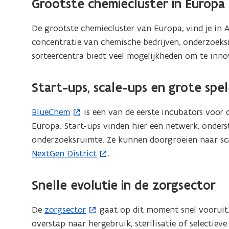
Grootste chemiecluster in Europa
e
n
n
n
n
i
n
t
De grootste chemiecluster van Europa, vind je in
s
e
i
i
concentratie van chemische bedrijven, onderzoeksi
t
u
e
n
sorteercentra biedt veel mogelijkheden om te inno
e
w
u
n
r
v
w
i
Start-ups, scale-ups en grote spel
)
e
v
e
n
e
u
BlueChem
is een van de eerste incubators voor
(
s
n
w
Europa. Start-ups vinden hier een netwerk, onder
o
t
s
v
onderzoeksruimte. Ze kunnen doorgroeien naar sca
p
e
t
e
NextGen District
.
e
(
r
e
n
n
o
)
r
s
t
p
Snelle evolutie in de zorgsector
)
t
i
e
e
n
n
De
zorgsector
gaat op dit moment snel vooruit.
(
r
n
t
overstap naar hergebruik, sterilisatie of selectiev
o