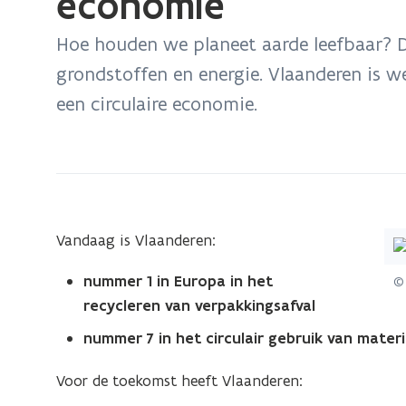
economie
zich
op:
Hoe houden we planeet aarde leefbaar? D
Van
grondstoffen en energie. Vlaanderen is we
recyclagekampioen
een circulaire economie.
naar
voortrekker
in
de
circulaire
economie
(Kl
Vandaag is Vlaanderen:
op
nummer 1 in Europa in het
© 
de
recycleren van verpakkingsafval
afb
vo
nummer 7 in het circulair gebruik van mater
ee
Voor de toekomst heeft Vlaanderen:
ver