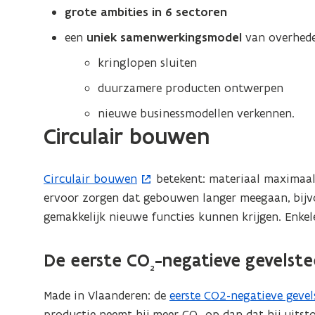
we
grote ambities in 6 sectoren
een
uniek samenwerkingsmodel
van overhede
kringlopen sluiten
duurzamere producten ontwerpen
nieuwe businessmodellen verkennen.
Circulair bouwen
Circulair bouwen
betekent: materiaal maximaal
(
ervoor zorgen dat gebouwen langer meegaan, bijv
o
gemakkelijk nieuwe functies kunnen krijgen. Enkel
p
e
n
De eerste CO
-negatieve gevelste
2
t
i
Made in Vlaanderen: de
eerste CO2-negatieve gevel
(
n
productie neemt hij meer CO
op dan dat hij uitst