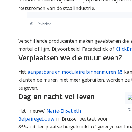
o
2
n
p
reststromen van de staalindustrie.
i
(Klik
e
e
op
n
© Clickbrick
u
de
t
w
afbeelding
i
Verschillende producenten maken gevelstenen die 
v
voor
n
mortel of lijm. Bijvoorbeeld: Facadeclick of
ClickBr
(
e
een
n
Verplaatsen we die muur even?
o
n
vergrote
i
p
s
weergave)
e
Met
aanpasbare en modulaire binnenmuren
kan 
(
e
t
u
klanten de muren niet meer gebruiken, worden ze t
o
n
e
w
te geven.
p
t
r
Dag en nacht vol leven
(Kl
v
e
i
)
op
e
n
n
©
Het ‘nieuwe’
Marie-Elisabeth
de
n
t
n
Belpairegebouw
in Brussel bestaat voor
afb
s
i
i
65% uit ter plaatse hergebruikt of gerecycleerd ma
vo
t
n
e