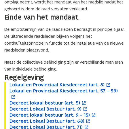
ontslag neemt, wordt het mandaat van het raadslid nadat het
gehoord is door de raad vervallen verklaard.
Einde van het mandaat
De ambtstermijn van de raadsleden bedraagt in principe 6 jaar.
De uittredende raadsleden blijven volgens het
continuïteitsprincipe in functie tot de installatie van de nieuwe
raadsleden plaatsvond.
Naast de collectieve beëindiging zijn er verschillende manieren
van individuele beëindiging.
Regelgeving
L
Lokaal en Provinciaal Kiesdecreet (art. 8)
L
o
o
L
Lokaal en Provinciaal Kiesdecreet (art. 57 - 59)
o
p
L
o
k
o
k
e
o
p
a
k
D
Decreet lokaal bestuur (art. 5)
a
n
k
e
D
o
a
a
e
D
Decreet Lokaal Bestuur (art. 9)
a
t
a
n
e
p
D
o
l
a
c
e
D
Decreet lokaal bestuur (art. 9 - 15)
l
i
a
t
c
e
e
p
D
o
e
l
r
c
e
D
Decreet Lokaal Bestuur (art. 68)
e
n
l
i
r
n
c
e
e
p
D
o
n
e
e
r
c
e
D
Decreet Lokaal Bestuur (art. 71)
n
n
e
n
e
t
r
n
c
e
e
p
D
o