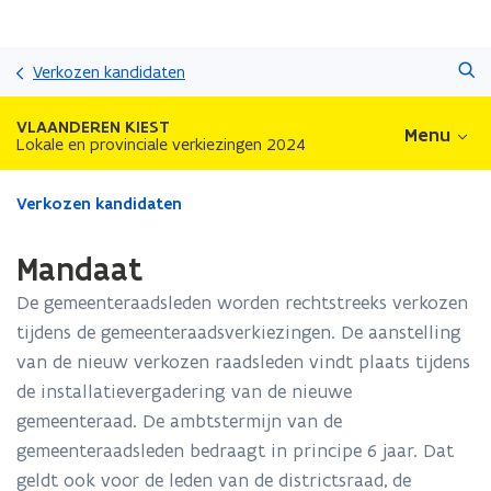
Overslaan
Zoeken
en
Verkozen kandidaten
naar
de
VLAANDEREN KIEST
Menu
inhoud
Lokale en provinciale verkiezingen 2024
gaan
Gedaan
Verkozen kandidaten
met
laden.
Mandaat
U
bevindt
De gemeenteraadsleden worden rechtstreeks verkozen
zich
tijdens de gemeenteraadsverkiezingen. De aanstelling
op:
van de nieuw verkozen raadsleden vindt plaats tijdens
Mandaat
de installatievergadering van de nieuwe
gemeenteraad. De ambtstermijn van de
gemeenteraadsleden bedraagt in principe 6 jaar. Dat
geldt ook voor de leden van de districtsraad, de