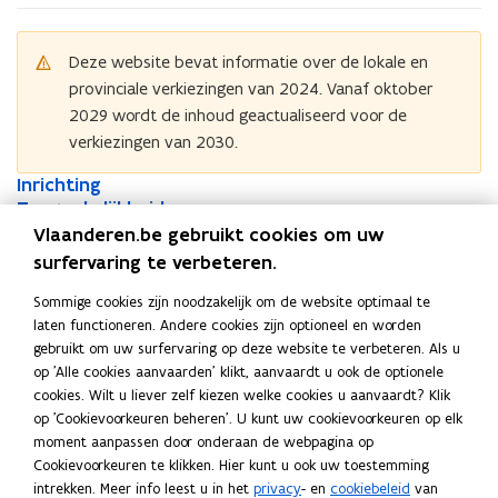
Deze website bevat informatie over de lokale en
provinciale verkiezingen van 2024. Vanaf oktober
2029 wordt de inhoud geactualiseerd voor de
verkiezingen van 2030.
I
Inrichting
I
n
T
Toegankelijkheid
n
T
r
o
r
o
Openingsuren
Vlaanderen.be gebruikt cookies om uw
i
e
i
e
surfervaring te verbeteren.
c
g
c
g
In de gemeenten waar met stemcomputers gestemd wordt,
h
a
h
a
Sommige cookies zijn noodzakelijk om de website optimaal te
zijn de stemlokalen open van 8 uur tot 15 uur. In de gemeenten
t
n
t
n
laten functioneren. Andere cookies zijn optioneel en worden
waar met potlood en papier gestemd wordt, zijn de
i
k
i
k
gebruikt om uw surfervaring op deze website te verbeteren. Als u
stemlokalen geopend van 8 uur tot 13 uur. De openingsuren
n
e
n
e
op 'Alle cookies aanvaarden' klikt, aanvaardt u ook de optionele
g
l
worden ook vermeld op de uitnodigingsbrief.
g
l
cookies. Wilt u liever zelf kiezen welke cookies u aanvaardt? Klik
i
i
op 'Cookievoorkeuren beheren'. U kunt uw cookievoorkeuren op elk
j
j
moment aanpassen door onderaan de webpagina op
k
Regelgeving
k
Cookievoorkeuren te klikken. Hier kunt u ook uw toestemming
h
h
intrekken. Meer info leest u in het
privacy
- en
cookiebeleid
van