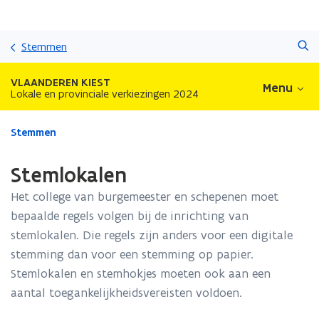
Overslaan
Zoeken
en
Stemmen
naar
de
VLAANDEREN KIEST
Menu
inhoud
Lokale en provinciale verkiezingen 2024
gaan
Gedaan
Stemmen
met
laden.
Stemlokalen
U
bevindt
Het college van burgemeester en schepenen moet
zich
bepaalde regels volgen bij de inrichting van
op:
stemlokalen. Die regels zijn anders voor een digitale
Stemlokalen
stemming dan voor een stemming op papier.
Stemlokalen en stemhokjes moeten ook aan een
aantal toegankelijkheidsvereisten voldoen.