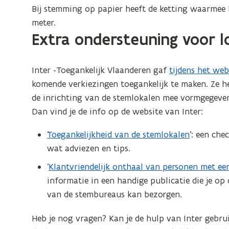
Bij stemming op papier heeft de ketting waarmee h
meter.
Extra ondersteuning voor l
Inter -Toegankelijk Vlaanderen gaf
tijdens het web
(
komende verkiezingen toegankelijk te maken. Ze h
o
de inrichting van de stemlokalen mee vormgegeven. 
p
Dan vind je de info op de website van Inter:
e
n
Toegankelijkheid van de stemlokalen
’: een che
t
wat adviezen en tips.
i
‘
Klantvriendelijk onthaal van personen met e
n
informatie in een handige publicatie die je 
n
van de stembureaus kan bezorgen.
i
e
Heb je nog vragen? Kan je de hulp van Inter gebru
u