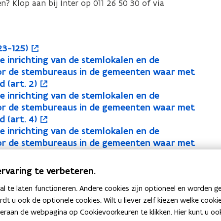
? Klop aan bij Inter op 011 26 50 30 of via
23-125)
 de inrichting van de stemlokalen en de
oor de stembureaus in de gemeenten waar met
 (art. 2)
 de inrichting van de stemlokalen en de
oor de stembureaus in de gemeenten waar met
 (art. 4)
 de inrichting van de stemlokalen en de
oor de stembureaus in de gemeenten waar met
2)
 de inrichting van de stemlokalen en de
rvaring te verbeteren.
oor de stembureaus in de gemeenten waar met
 te laten functioneren. Andere cookies zijn optioneel en worden g
4)
ardt u ook de optionele cookies. Wilt u liever zelf kiezen welke cook
an de webpagina op Cookievoorkeuren te klikken. Hier kunt u ook 