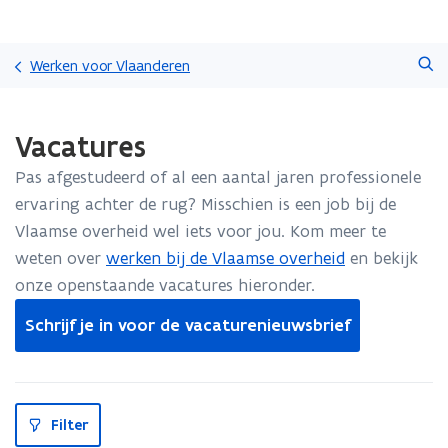
Overslaan
Zoeken
en
Werken voor Vlaanderen
naar
de
Gedaan
inhoud
Vacatures
met
gaan
laden.
Pas afgestudeerd of al een aantal jaren professionele
U
bevindt
ervaring achter de rug? Misschien is een job bij de
zich
Vlaamse overheid wel iets voor jou. Kom meer te
op:
weten over
werken bij de Vlaamse overheid
en bekijk
Vacatures
onze openstaande vacatures hieronder.
Schrijf je in voor de vacaturenieuwsbrief
S
Filter
l
u