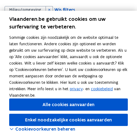
i
t
Wis filters
Milieu/omgeving
p
i
Vlaanderen.be gebruikt cookies om uw
l
surfervaring te verbeteren.
l
Sommige cookies zijn noodzakelijk om de website optimaal te
laten functioneren. Andere cookies zijn optioneel en worden
gebruikt om uw surfervaring op deze website te verbeteren. Als u
op 'Alle cookies aanvaarden' klikt, aanvaardt u ook de optionele
cookies. Wilt u liever zelf kiezen welke cookies u aanvaardt? Klik
op 'Cookievoorkeuren beheren'. U kunt uw cookievoorkeuren op elk
moment aanpassen door onderaan de webpagina op
Cookievoorkeuren te klikken. Hier kunt u ook uw toestemming
Probeer de pagina opnieuw te laden
intrekken. Meer info leest u in het
privacy
- en
cookiebeleid
van
Indien dit niet lukt, wacht even en probeer opnieuw
Vlaanderen.be.
Alle cookies aanvaarden
Enkel noodzakelijke cookies aanvaarden
Cookievoorkeuren beheren