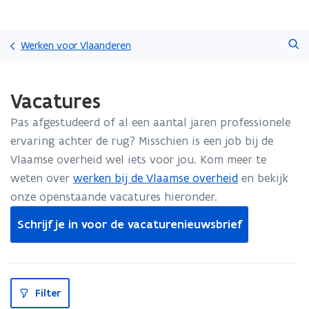
Overslaan
Zoeken
en
Werken voor Vlaanderen
naar
de
Gedaan
inhoud
Vacatures
met
gaan
laden.
Pas afgestudeerd of al een aantal jaren professionele
U
bevindt
ervaring achter de rug? Misschien is een job bij de
zich
Vlaamse overheid wel iets voor jou. Kom meer te
op:
weten over
werken bij de Vlaamse overheid
en bekijk
Vacatures
onze openstaande vacatures hieronder.
Schrijf je in voor de vacaturenieuwsbrief
S
Filter
l
u