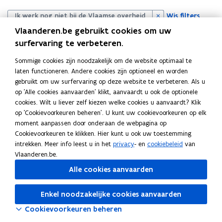
i
t
Wis filters
Ik werk nog niet bij de Vlaamse overheid
p
i
Vlaanderen.be gebruikt cookies om uw
l
surfervaring te verbeteren.
l
Sommige cookies zijn noodzakelijk om de website optimaal te
laten functioneren. Andere cookies zijn optioneel en worden
gebruikt om uw surfervaring op deze website te verbeteren. Als u
op 'Alle cookies aanvaarden' klikt, aanvaardt u ook de optionele
cookies. Wilt u liever zelf kiezen welke cookies u aanvaardt? Klik
op 'Cookievoorkeuren beheren'. U kunt uw cookievoorkeuren op elk
moment aanpassen door onderaan de webpagina op
Cookievoorkeuren te klikken. Hier kunt u ook uw toestemming
Probeer de pagina opnieuw te laden
intrekken. Meer info leest u in het
privacy
- en
cookiebeleid
van
Indien dit niet lukt, wacht even en probeer opnieuw
Vlaanderen.be.
Alle cookies aanvaarden
Enkel noodzakelijke cookies aanvaarden
Cookievoorkeuren beheren