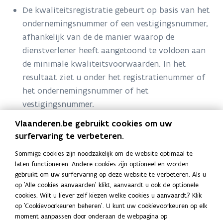
Sociale
De kwaliteitsregistratie gebeurt op basis van het
Economie
ondernemingsnummer of een vestigingsnummer,
afhankelijk van de de manier waarop de
dienstverlener heeft aangetoond te voldoen aan
de minimale kwaliteitsvoorwaarden. In het
resultaat ziet u onder het registratienummer of
het ondernemingsnummer of het
vestigingsnummer.
Op het niveau van een
maatregel
gelden meestal
Vlaanderen.be gebruikt cookies om uw
extra voorwaarden. Zoekt u een specifieke
surfervaring te verbeteren.
dienstverlening, zoek dan op de website van de
Sommige cookies zijn noodzakelijk om de website optimaal te
maatregel.
laten functioneren. Andere cookies zijn optioneel en worden
gebruikt om uw surfervaring op deze website te verbeteren. Als u
op 'Alle cookies aanvaarden' klikt, aanvaardt u ook de optionele
cookies. Wilt u liever zelf kiezen welke cookies u aanvaardt? Klik
2 resultaten
Filter
op 'Cookievoorkeuren beheren'. U kunt uw cookievoorkeuren op elk
moment aanpassen door onderaan de webpagina op