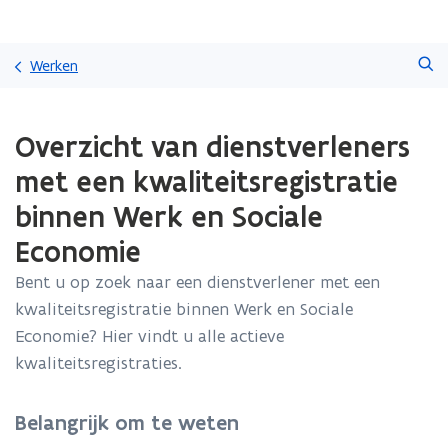
Overslaan
Zoeken
en
Werken
naar
de
Gedaan
inhoud
Overzicht van dienstverleners
met
gaan
laden.
met een kwaliteitsregistratie
U
bevindt
binnen Werk en Sociale
zich
Economie
op:
Overzicht
Bent u op zoek naar een dienstverlener met een
van
dienstverleners
kwaliteitsregistratie binnen Werk en Sociale
met
Economie? Hier vindt u alle actieve
een
kwaliteitsregistraties.
kwaliteitsregistratie
binnen
Werk
Belangrijk om te weten
en