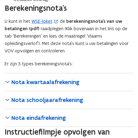
Berekeningsnota's
U kunt in het
WSE-loket
de
berekeningsnota’s van uw
(
betalingen (pdf)
raadplegen (Klik bovenaan in het lint op de
o
tab ‘Berekeningen’ en kies de maatregel ‘Vlaams
p
opleidingsverlof’). Met deze nota’s kunt u uw betalingen voor
e
VOV opvolgen en controleren.
n
t
Er zijn 3 types berekeningsnota’s:
i
n
n
Nota kwartaalafrekening
i
e
Nota schooljaarafrekening
u
w
Nota eindafrekening
v
e
Instructiefilmpje opvolgen van
n