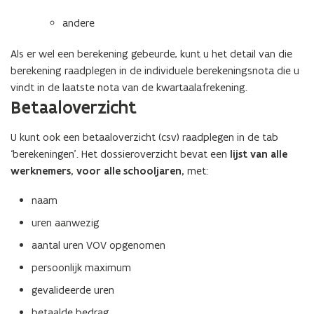
p
andere
p
l
Als er wel een berekening gebeurde, kunt u het detail van die
i
berekening raadplegen in de individuele berekeningsnota die u
c
vindt in de laatste nota van de kwartaalafrekening.
a
Betaaloverzicht
t
i
U kunt ook een betaaloverzicht (csv) raadplegen in de tab
e
‘berekeningen’. Het dossieroverzicht bevat een
lijst van alle
)
werknemers, voor alle schooljaren,
met:
naam
uren aanwezig
aantal uren VOV opgenomen
persoonlijk maximum
gevalideerde uren
betaalde bedrag.