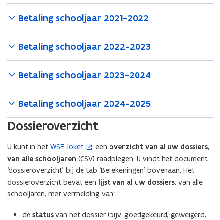
Betaling schooljaar 2021-2022
Betaling schooljaar 2022-2023
Betaling schooljaar 2023-2024
Betaling schooljaar 2024-2025
Dossieroverzicht
U kunt in het
WSE-loket
een
overzicht van al uw dossiers,
(
van alle schooljaren
(CSV) raadplegen. U vindt het document
o
‘dossieroverzicht’ bij de tab ‘Berekeningen’ bovenaan. Het
p
dossieroverzicht bevat een
lijst van al uw dossiers
, van alle
e
schooljaren, met vermelding van:
n
t
de
status
van het dossier (bijv. goedgekeurd, geweigerd,
i