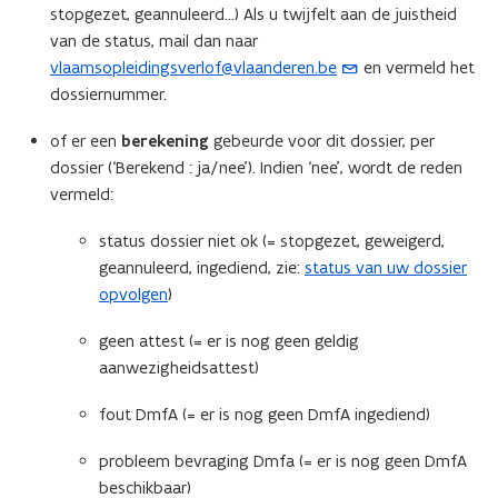
stopgezet, geannuleerd...) Als u twijfelt aan de juistheid
n
van de status, mail dan naar
n
vlaamsopleidingsverlof@vlaanderen.be
en vermeld het
(
i
dossiernummer.
o
e
p
u
of er een
berekening
gebeurde voor dit dossier, per
e
w
dossier (‘Berekend : ja/nee’). Indien ‘nee’, wordt de reden
n
v
vermeld:
t
e
i
n
status dossier niet ok (= stopgezet, geweigerd,
n
s
geannuleerd, ingediend, zie:
status van uw dossier
u
t
opvolgen
)
w
e
e
geen attest (= er is nog geen geldig
r
-
aanwezigheidsattest)
)
m
fout DmfA (= er is nog geen DmfA ingediend)
a
i
probleem bevraging Dmfa (= er is nog geen DmfA
l
beschikbaar)
a