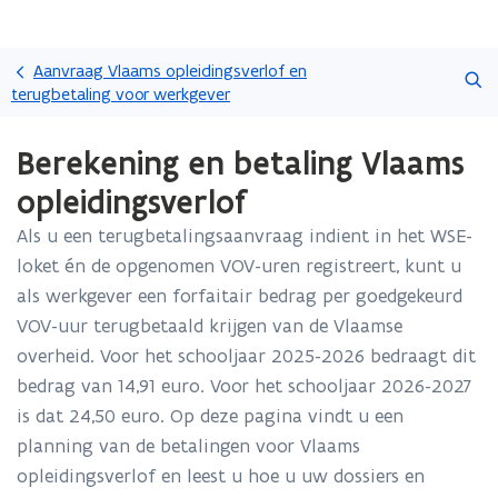
Overslaan
Zoeken
en
Aanvraag Vlaams opleidingsverlof en
naar
terugbetaling voor werkgever
de
Gedaan
inhoud
Berekening en betaling Vlaams
met
gaan
laden.
opleidingsverlof
U
bevindt
Als u een terugbetalingsaanvraag indient in het WSE-
zich
loket én de opgenomen VOV-uren registreert, kunt u
op:
Berekening
als werkgever een forfaitair bedrag per goedgekeurd
en
VOV-uur terugbetaald krijgen van de Vlaamse
betaling
overheid. Voor het schooljaar 2025-2026 bedraagt dit
Vlaams
bedrag van 14,91 euro. Voor het schooljaar 2026-2027
opleidingsverlof
is dat 24,50 euro. Op deze pagina vindt u een
planning van de betalingen voor Vlaams
opleidingsverlof en leest u hoe u uw dossiers en