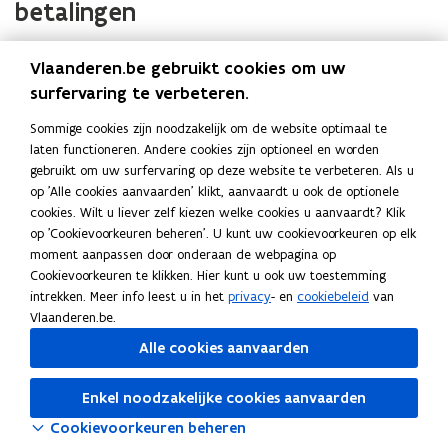
betalingen
s
t
e
Bekijk het
instructiefilmpje over het opvolgen van de
(
Vlaanderen.be gebruikt cookies om uw
r
betalingen
.
P
surfervaring te verbeteren.
Veelgestelde vragen
)
o
w
Sommige cookies zijn noodzakelijk om de website optimaal te
laten functioneren. Andere cookies zijn optioneel en worden
e
Waar kan ik nagaan waarom mijn dossier
gebruikt om uw surfervaring op deze website te verbeteren. Als u
r
geweigerd is?
op 'Alle cookies aanvaarden' klikt, aanvaardt u ook de optionele
p
cookies. Wilt u liever zelf kiezen welke cookies u aanvaardt? Klik
o
op 'Cookievoorkeuren beheren'. U kunt uw cookievoorkeuren op elk
i
moment aanpassen door onderaan de webpagina op
Deel deze pagina
n
Cookievoorkeuren te klikken. Hier kunt u ook uw toestemming
t
F
L
K
intrekken. Meer info leest u in het
privacy
- en
cookiebeleid
van
Vlaanderen.be.
b
a
i
o
e
c
n
p
Alle cookies aanvaarden
s
e
k
i
Ook interessant
t
b
e
e
Enkel noodzakelijke cookies aanvaarden
I
Instructie voor werkgevers-betalingen
I
a
o
d
e
Cookievoorkeuren beheren
n
n
n
o
i
r