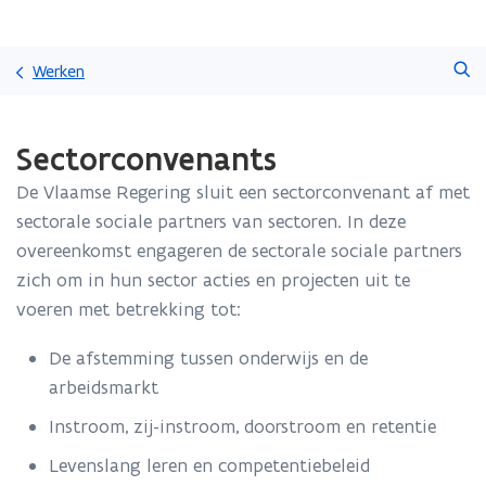
Overslaan
Zoeken
en
Werken
naar
de
Gedaan
inhoud
Sectorconvenants
met
gaan
laden.
De Vlaamse Regering sluit een sectorconvenant af met
U
bevindt
sectorale sociale partners van sectoren. In deze
zich
overeenkomst engageren de sectorale sociale partners
op:
zich om in hun sector acties en projecten uit te
Sectorconvenants
voeren met betrekking tot:
De afstemming tussen onderwijs en de
arbeidsmarkt
Instroom, zij-instroom, doorstroom en retentie
Levenslang leren en competentiebeleid