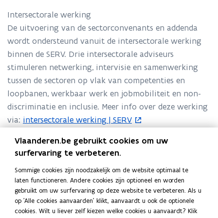
p
Intersectorale werking
e
De uitvoering van de sectorconvenants en addenda
n
wordt ondersteund vanuit de intersectorale werking
t
binnen de SERV. Drie intersectorale adviseurs
i
stimuleren netwerking, intervisie en samenwerking
n
tussen de sectoren op vlak van competenties en
n
loopbanen, werkbaar werk en jobmobiliteit en non-
i
discriminatie en inclusie. Meer info over deze werking
e
via:
intersectorale werking | SERV
(
u
o
w
Vlaanderen.be gebruikt cookies om uw
p
v
surfervaring te verbeteren.
e
e
O
Overzicht van lopende sectorconvenants en
O
Sommige cookies zijn noodzakelijk om de website optimaal te
n
n
v
addenda 2026-2028
v
laten functioneren. Andere cookies zijn optioneel en worden
t
s
e
e
gebruikt om uw surfervaring op deze website te verbeteren. Als u
i
r
r
op 'Alle cookies aanvaarden' klikt, aanvaardt u ook de optionele
t
Deel deze pagina
z
z
cookies. Wilt u liever zelf kiezen welke cookies u aanvaardt? Klik
n
e