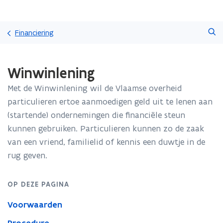
Overslaan
Zoeken
en
Financiering
naar
de
Gedaan
inhoud
Winwinlening
met
gaan
laden.
Met de Winwinlening wil de Vlaamse overheid
U
bevindt
particulieren ertoe aanmoedigen geld uit te lenen aan
zich
(startende) ondernemingen die financiële steun
op:
kunnen gebruiken. Particulieren kunnen zo de zaak
Winwinlening
van een vriend, familielid of kennis een duwtje in de
rug geven.
OP DEZE PAGINA
Voorwaarden