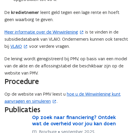
De
kredietnemer
leent geld tegen een lage rente en hoeft
geen waarborg te geven.
Meer informatie over de Winwinlening
is te vinden in de
(
subsidiedatabank van VLAIO. Ondernemers kunnen ook terecht
o
bij
VLAIO
voor verdere vragen.
p
(
e
o
De lening wordt geregistreerd bij PMV, op basis van een model
n
p
van de akte en de aflossingstabel die beschikbaar zijn op de
t
e
website van PMV.
i
n
Procedure
n
t
n
i
Op de website van PMV leest u
hoe u de Winwinlening kunt
(
i
n
aanvragen en simuleren
.
o
e
n
Publicaties
p
u
i
e
O
Op zoek naar financiering? Ontdek
O
w
e
p
n
wat de overheid voor jou kan doen
p
v
u
z
z
t
Brochure • september 2025
e
w