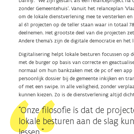
Danny: “We zijn gestart als een relanceproject n
zonder Gemeentehuis’. Vanuit het relanceplan ‘Vla
om de lokale dienstverlening mee te versterken en
al 61 projecten op de teller staan waar in totaal
deelnemen. Het grootste deel van die projecten ze
Andere thema’s zijn de digitale democratie en het
Digitalisering helpt lokale besturen focussen op 
met de burger op basis van correcte en geactualis
normaal om hun bankzaken met de pc of een app t
persoonlijk dossier bij de gemeente inkijken en tr
of met een swipe. In alle veiligheid, zonder verplaat
kunnen kiezen. Zo is de dienstverlening altijd dicht
“Onze filosofie is dat de proje
lokale besturen aan de slag ku
lessen.”