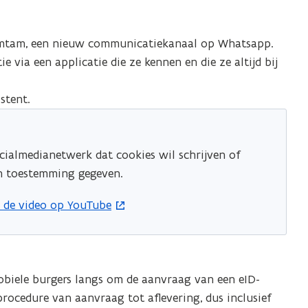
amtam, een nieuw communicatiekanaal op Whatsapp.
e via een applicatie die ze kennen en die ze altijd bij
stent.
cialmedianetwerk dat cookies wil schrijven of
en toestemming gegeven.
 in nieuw venster
k de video op YouTube
obiele burgers langs om de aanvraag van een eID-
 procedure van aanvraag tot aflevering, dus inclusief