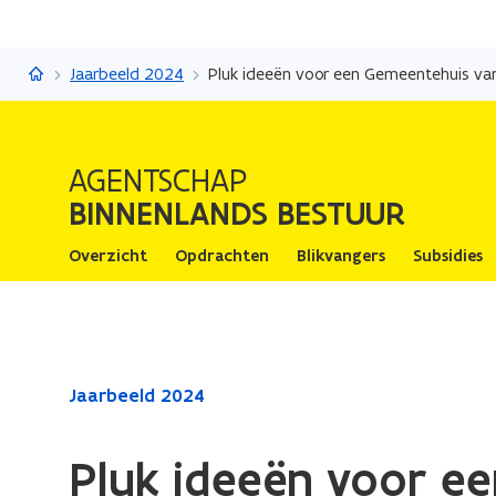
Binnenlands Bestuur
Jaarbeeld 2024
Pluk ideeën voor een Gemeentehuis v
AGENTSCHAP
BINNENLANDS BESTUUR
Overzicht
Opdrachten
Blikvangers
Subsidies
Gedaan
Jaarbeeld 2024
met
laden.
Pluk ideeën voor e
U