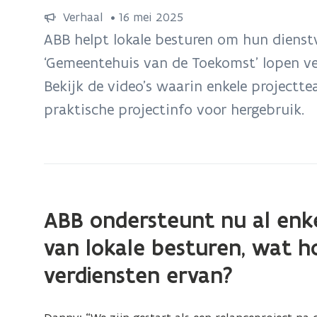
bevindt
Verhaal
 •
16 mei 2025
zich
ABB helpt lokale besturen om hun dienst
op:
‘Gemeentehuis van de Toekomst’ lopen ver
Pluk
Bekijk de video’s waarin enkele projectte
ideeën
voor
praktische projectinfo voor hergebruik.
een
Gemeentehuis
van
de
toekomst
ABB ondersteunt nu al enkel
van lokale besturen, wat h
verdiensten ervan?