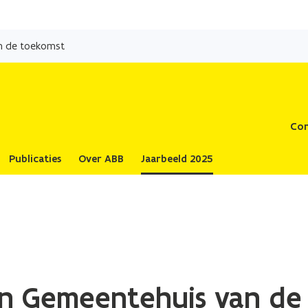
Overslaan
en
an de toekomst
naar
de
inhoud
gaan
Con
Publicaties
Over ABB
Jaarbeeld 2025
en Gemeentehuis van de