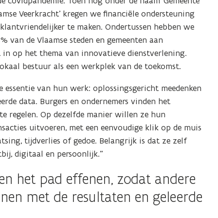
a de covidpandemie. Toen nog onder de naam ‘Gemeente
amse Veerkracht’ kregen we financiële ondersteuning
 klantvriendelijker te maken. Ondertussen hebben we
 78% van de Vlaamse steden en gemeenten aan
t in op het thema van innovatieve dienstverlening.
 lokaal bestuur als een werkplek van de toekomst.
de essentie van hun werk: oplossingsgericht meedenken
eerde data. Burgers en ondernemers vinden het
e regelen. Op dezelfde manier willen ze hun
ansacties uitvoeren, met een eenvoudige klik op de muis
sing, tijdverlies of gedoe. Belangrijk is dat ze zelf
bij, digitaal en persoonlijk.”
cten het pad effenen, zodat andere
nnen met de resultaten en geleerde