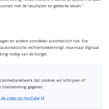
kunnen met de resultaten en geleerde lessen.”
gen en andere voordelen automatisch toe. Die
g (automatische rechtentoekenning), maximaal digitaal
king nodig van de burger.
cialmedianetwerk dat cookies wil schrijven of
en toestemming gegeven.
 in nieuw venster
k de video op YouTube