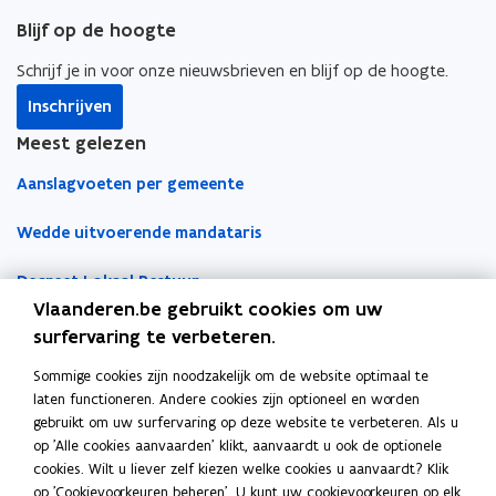
Blijf op de hoogte
Schrijf je in voor onze nieuwsbrieven en blijf op de hoogte.
Inschrijven
Meest gelezen
Aanslagvoeten per gemeente
Wedde uitvoerende mandataris
Decreet Lokaal Bestuur
Vlaanderen.be gebruikt cookies om uw
Boekhoudfiches
surfervaring te verbeteren.
Sommige cookies zijn noodzakelijk om de website optimaal te
Werk voor je lokaal bestuur
laten functioneren. Andere cookies zijn optioneel en worden
gebruikt om uw surfervaring op deze website te verbeteren. Als u
Loket Lokale Besturen
op 'Alle cookies aanvaarden' klikt, aanvaardt u ook de optionele
Digitale transformatie
cookies. Wilt u liever zelf kiezen welke cookies u aanvaardt? Klik
op 'Cookievoorkeuren beheren'. U kunt uw cookievoorkeuren op elk
Gemeentehuis van de Toekomst