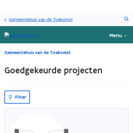
Overslaan
Zoeken
en
Gemeentehuis van de Toekomst
naar
de
Menu
inhoud
gaan
Gedaan
Gemeentehuis van de Toekomst
met
laden.
Goedgekeurde projecten
U
bevindt
zich
op:
Goedgekeurde
Filter
projecten