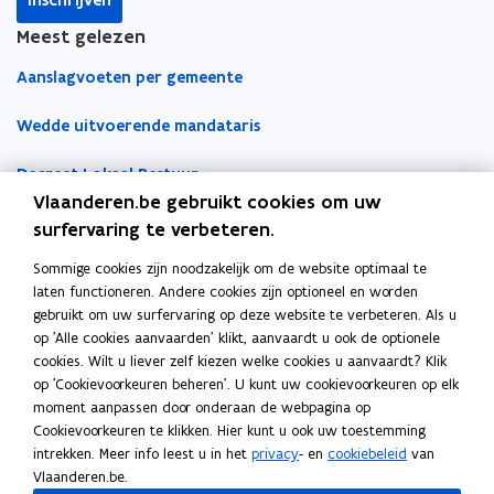
s
s
n
n
k
(
(
i
i
l
Meest gelezen
L
L
e
e
e
P
P
Aanslagvoeten per gemeente
u
u
m
D
D
w
w
b
C
C
Wedde uitvoerende mandataris
v
v
o
)
)
e
e
r
Decreet Lokaal Bestuur
n
n
d
Vlaanderen.be gebruikt cookies om uw
s
s
Boekhoudfiches
surfervaring te verbeteren.
t
t
e
e
Sommige cookies zijn noodzakelijk om de website optimaal te
Werk voor je lokaal bestuur
laten functioneren. Andere cookies zijn optioneel en worden
r
r
gebruikt om uw surfervaring op deze website te verbeteren. Als u
Loket Lokale Besturen
op 'Alle cookies aanvaarden' klikt, aanvaardt u ook de optionele
Digitale transformatie
cookies. Wilt u liever zelf kiezen welke cookies u aanvaardt? Klik
op 'Cookievoorkeuren beheren'. U kunt uw cookievoorkeuren op elk
Gemeentehuis van de Toekomst
moment aanpassen door onderaan de webpagina op
Cookievoorkeuren te klikken. Hier kunt u ook uw toestemming
VLOCA: Vlaamse Open City Architectuur
intrekken. Meer info leest u in het
privacy
- en
cookiebeleid
van
Vlaanderen.be.
Open Proces Huis