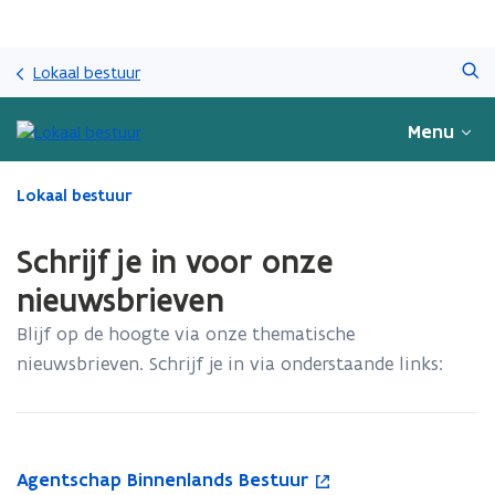
Overslaan
Zoeken
en
Lokaal bestuur
naar
de
Menu
inhoud
gaan
Gedaan
Lokaal bestuur
met
laden.
Schrijf je in voor onze
U
bevindt
nieuwsbrieven
zich
Blijf op de hoogte via onze thematische
op:
Schrijf
nieuwsbrieven. Schrijf je in via onderstaande links:
je
in
voor
onze
nieuwsbrieven
A
Agentschap Binnenlands Bestuur
A
o