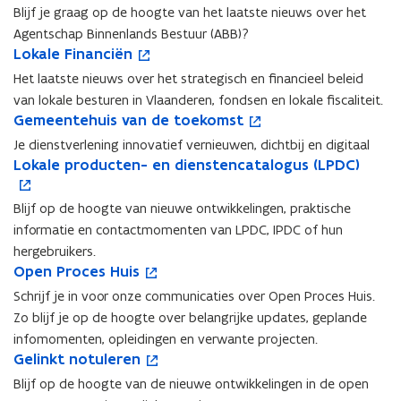
g
g
p
Blijf je graag op de hoogte van het laatste nieuws over het
e
e
e
Agentschap Binnenlands Bestuur (ABB)?
n
n
n
L
Lokale Financiën
L
o
t
t
t
o
o
p
Het laatste nieuws over het strategisch en financieel beleid
s
s
i
k
k
e
c
c
n
van lokale besturen in Vlaanderen, fondsen en lokale fiscaliteit.
a
a
n
h
G
h
n
Gemeentehuis van de toekomst
G
o
l
l
t
a
e
a
i
e
p
Je dienstverlening innovatief vernieuwen, dichtbij en digitaal
e
e
i
p
m
p
e
m
e
L
Lokale producten- en dienstencatalogus (LPDC)
F
L
o
F
n
B
e
B
u
e
n
o
i
o
p
i
n
i
e
i
w
e
t
k
n
k
e
n
i
Blijf op de hoogte van nieuwe ontwikkelingen, praktische
n
n
n
v
n
i
a
a
a
n
a
e
n
informatie en contactmomenten van LPDC, IPDC of hun
t
n
e
t
n
l
n
l
t
n
u
e
e
e
n
e
n
hergebruikers.
e
c
e
i
c
w
n
h
n
s
O
h
i
Open Proces Huis
O
o
p
i
p
n
i
v
l
u
l
t
p
u
e
p
p
r
ë
r
n
Schrijf je in voor onze communicaties over Open Proces Huis.
ë
e
a
i
a
e
e
i
u
e
e
o
n
o
i
n
n
Zo blijf je op de hoogte over belangrijke updates, geplande
n
s
n
r
n
s
w
n
n
d
d
e
s
infomomenten, opleidingen en verwante projecten.
d
v
d
P
v
v
P
t
u
u
u
t
G
Gelinkt notuleren
G
o
s
a
s
r
a
e
r
i
c
c
w
e
e
e
p
B
n
B
o
n
n
o
n
Blijf op de hoogte van de nieuwe ontwikkelingen in de open
t
t
v
r
l
l
e
e
e