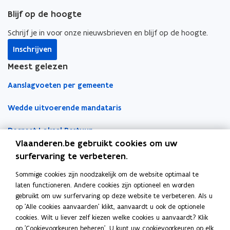
Blijf op de hoogte
Schrijf je in voor onze nieuwsbrieven en blijf op de hoogte.
Inschrijven
Meest gelezen
Aanslagvoeten per gemeente
Wedde uitvoerende mandataris
Decreet Lokaal Bestuur
Vlaanderen.be gebruikt cookies om uw
Boekhoudfiches
surfervaring te verbeteren.
Sommige cookies zijn noodzakelijk om de website optimaal te
Werk voor je lokaal bestuur
laten functioneren. Andere cookies zijn optioneel en worden
gebruikt om uw surfervaring op deze website te verbeteren. Als u
Loket Lokale Besturen
op 'Alle cookies aanvaarden' klikt, aanvaardt u ook de optionele
Digitale transformatie
cookies. Wilt u liever zelf kiezen welke cookies u aanvaardt? Klik
op 'Cookievoorkeuren beheren'. U kunt uw cookievoorkeuren op elk
Gemeentehuis van de Toekomst