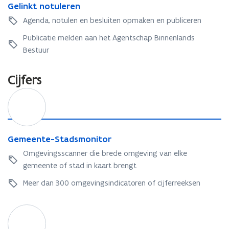
n
u
G
Gelinkt notuleren
B
k
r
e
e
Agenda, notulen en besluiten opmaken en publiceren
t
e
l
s
n
n
i
Publicatie melden aan het Agentschap Binnenlands
t
o
n
u
Bestuur
t
k
r
u
t
e
Cijfers
l
n
n
e
o
G
r
t
e
e
u
m
n
l
e
e
e
G
Gemeente-Stadsmonitor
r
n
e
Omgevingsscanner die brede omgeving van elke
e
t
m
gemeente of stad in kaart brengt
n
e
e
-
e
Meer dan 300 omgevingsindicatoren of cijferreeksen
S
n
t
t
F
a
e
i
d
-