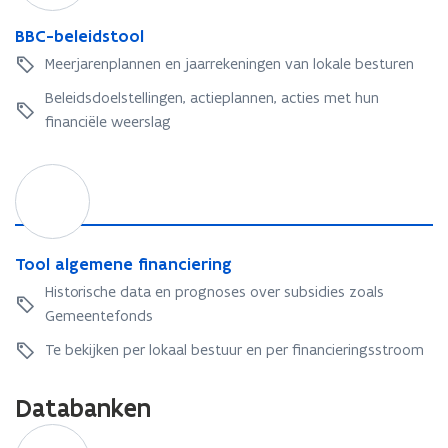
k
-
l
e
e
a
b
B
BBC-beleidstool
t
s
a
e
B
o
t
l
Meerjarenplannen en jaarrekeningen van lokale besturen
l
C
o
u
b
e
-
Beleidsdoelstellingen, actieplannen, acties met hun
l
u
e
i
b
financiële weerslag
r
s
d
e
t
s
l
u
T
t
e
u
o
o
i
r
o
o
d
l
l
s
a
T
Tool algemene financiering
t
l
o
o
Historische data en prognoses over subsidies zoals
g
o
o
Gemeentefonds
e
l
l
m
a
Te bekijken per lokaal bestuur en per financieringsstroom
e
l
n
g
Databanken
e
e
f
m
L
o
i