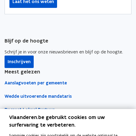
Laat het ons weten
k
n
l
o
o
i
p
p
n
e
e
k
n
n
n
Blijf op de hoogte
t
t
a
i
i
a
Schrijf je in voor onze nieuwsbrieven en blijf op de hoogte.
n
n
r
Inschrijven
n
n
k
i
i
l
Meest gelezen
e
e
e
Aanslagvoeten per gemeente
u
u
m
w
w
b
Wedde uitvoerende mandataris
v
v
o
e
e
r
Decreet Lokaal Bestuur
n
n
d
Vlaanderen.be gebruikt cookies om uw
s
s
Boekhoudfiches
surfervaring te verbeteren.
t
t
e
e
Sommige cookies zijn noodzakelijk om de website optimaal te