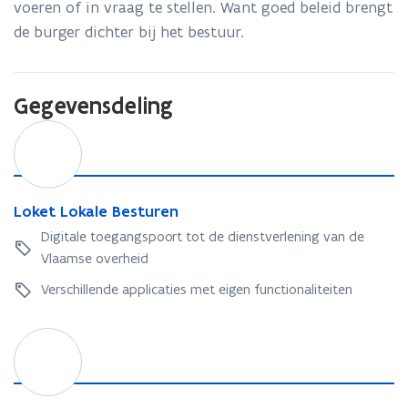
voeren of in vraag te stellen. Want goed beleid brengt
de burger dichter bij het bestuur.
Gegevensdeling
L
o
k
e
t
L
Loket Lokale Besturen
L
o
Digitale toegangspoort tot de dienstverlening van de
o
k
Vlaamse overheid
k
e
a
t
Verschillende applicaties met eigen functionaliteiten
l
L
e
o
G
B
k
e
e
a
l
s
l
i
t
e