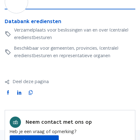
t
e
t
a
n
a
b
d
b
D
Databank erediensten
a
a
a
a
n
t
Verzamelplaats voor beslissingen van en over (centrale)
n
t
k
a
eredienstbesturen
k
a
b
e
b
Beschikbaar voor gemeenten, provincies, (centrale)
a
r
a
n
eredienstbesturen en representatieve organen
e
n
k
d
k
i
e
e
r
Deel deze pagina
n
e
s
F
L
K
d
t
a
i
o
i
e
e
c
n
p
n
n
e
k
i
s
Neem contact met ons op
b
e
e
t
o
d
e
Heb je een vraag of opmerking?
e
o
i
r
n