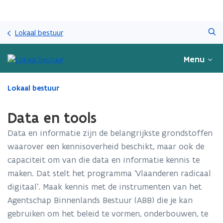
Overslaan
Zoeken
en
Lokaal bestuur
naar
de
Menu
inhoud
gaan
Gedaan
Lokaal bestuur
met
laden.
Data en tools
U
bevindt
Data en informatie zijn de belangrijkste grondstoffen
zich
waarover een kennisoverheid beschikt, maar ook de
op:
capaciteit om van die data en informatie kennis te
Data
en
maken. Dat stelt het programma ‘Vlaanderen radicaal
tools
digitaal’. Maak kennis met de instrumenten van het
Agentschap Binnenlands Bestuur (ABB) die je kan
gebruiken om het beleid te vormen, onderbouwen, te