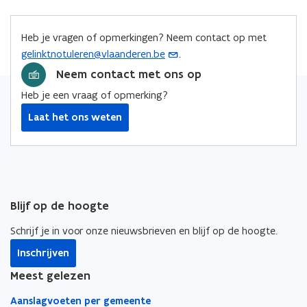
b
e
e
o
d
e
Heb je vragen of opmerkingen? Neem contact op met
o
i
r
gelinktnotuleren@vlaanderen.be
.
(
k
n
l
o
Neem contact met ons op
o
o
i
p
p
p
n
Heb je een vraag of opmerking?
e
e
e
k
Laat het ons weten
n
n
n
n
t
t
t
a
i
i
i
a
n
n
n
r
u
n
n
k
w
Blijf op de hoogte
i
i
l
e
e
e
e
Schrijf je in voor onze nieuwsbrieven en blijf op de hoogte.
-
u
u
m
m
Inschrijven
w
w
b
a
v
v
o
Meest gelezen
i
e
e
r
Aanslagvoeten per gemeente
l
n
n
d