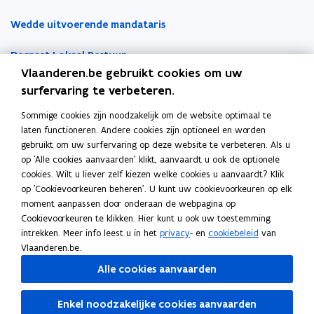
a
s
s
Wedde uitvoerende mandataris
p
t
t
p
e
e
Decreet Lokaal Bestuur
l
r
r
Vlaanderen.be gebruikt cookies om uw
i
Boekhoudfiches
surfervaring te verbeteren.
c
a
Sommige cookies zijn noodzakelijk om de website optimaal te
Werk voor je lokaal bestuur
t
laten functioneren. Andere cookies zijn optioneel en worden
i
gebruikt om uw surfervaring op deze website te verbeteren. Als u
Loket Lokale Besturen
op 'Alle cookies aanvaarden' klikt, aanvaardt u ook de optionele
e
Digitale transformatie
cookies. Wilt u liever zelf kiezen welke cookies u aanvaardt? Klik
)
op 'Cookievoorkeuren beheren'. U kunt uw cookievoorkeuren op elk
Gemeentehuis van de Toekomst
moment aanpassen door onderaan de webpagina op
Cookievoorkeuren te klikken. Hier kunt u ook uw toestemming
VLOCA: Vlaamse Open City Architectuur
intrekken. Meer info leest u in het
privacy
- en
cookiebeleid
van
Vlaanderen.be.
Open Proces Huis
Alle cookies aanvaarden
Lokale producten- en dienstencatalogus
Enkel noodzakelijke cookies aanvaarden
Lokale besluiten als gelinkte open data