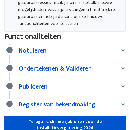
gebruikerssessies maak je kennis met alle nieuwe
u
mogelijkheden, wissel je ervaringen uit met andere
w
gebruikers en heb je de kans om zelf nieuwe
e
functionaliteiten voor te stellen.
-
m
Functionaliteiten
a
i
Notuleren
l
a
p
Ondertekenen & Valideren
p
l
Publiceren
i
c
a
Register van bekendmaking
t
i
Terugblik: slimme sjablonen voor de
e
installatievergadering 2024
)