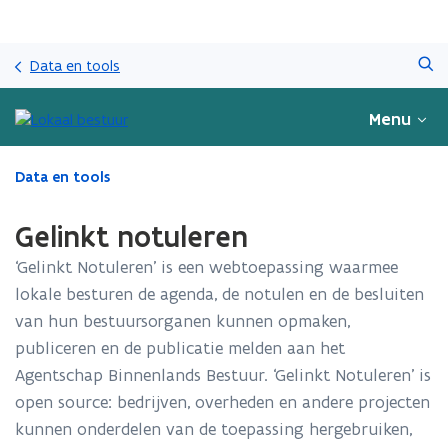
Overslaan
Zoeken
en
Data en tools
naar
de
Menu
inhoud
gaan
Gedaan
Data en tools
met
laden.
Gelinkt notuleren
U
bevindt
‘Gelinkt Notuleren’ is een webtoepassing waarmee
zich
lokale besturen de agenda, de notulen en de besluiten
op:
van hun bestuursorganen kunnen opmaken,
Gelinkt
notuleren
publiceren en de publicatie melden aan het
Agentschap Binnenlands Bestuur.​​​​​ ‘Gelinkt Notuleren’ is
open source
:
bedrijven, overheden en andere projecten
kunnen onderdelen van de toepassing hergebruiken,