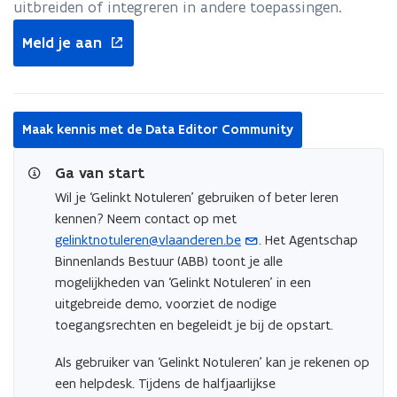
uitbreiden of integreren in andere toepassingen.
opent
Meld je aan
in
nieuw
venster
Maak kennis met de Data Editor Community
Ga van start
Wil je ‘Gelinkt Notuleren’ gebruiken of beter leren
kennen? Neem contact op met
gelinktnotuleren@vlaanderen.be
. Het Agentschap
(
Binnenlands Bestuur (ABB) toont je alle
o
mogelijkheden van ‘Gelinkt Notuleren’ in een
p
uitgebreide demo, voorziet de nodige
e
toegangsrechten en begeleidt je bij de opstart.
n
t
Als gebruiker van ‘Gelinkt Notuleren’ kan je rekenen op
i
een helpdesk. Tijdens de halfjaarlijkse
n