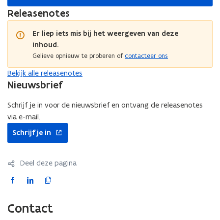
Releasenotes
Er liep iets mis bij het weergeven van deze
inhoud.
Gelieve opnieuw te proberen of
contacteer ons
Bekijk alle releasenotes
Nieuwsbrief
Schrijf je in voor de nieuwsbrief en ontvang de releasenotes
via e-mail.
opent
Schrijf je in
in
nieuw
venster
Deel deze pagina
F
L
K
a
i
o
c
n
p
Contact
e
k
i