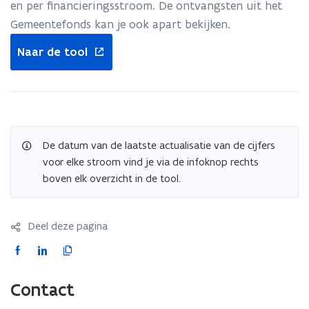
en per financieringsstroom. De ontvangsten uit het
Gemeentefonds kan je ook apart bekijken.
opent
Naar de tool
in
nieuw
venster
De datum van de laatste actualisatie van de cijfers
voor elke stroom vind je via de infoknop rechts
boven elk overzicht in de tool.
Deel deze pagina
F
L
K
a
i
o
c
n
p
Contact
e
k
i