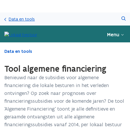
Overslaan
Zoeken
en
Data en tools
naar
de
Menu
inhoud
gaan
Gedaan
Data en tools
met
laden.
Tool algemene financiering
U
bevindt
Benieuwd naar de subsidies voor algemene
zich
financiering die lokale besturen in het verleden
op:
ontvingen? Op zoek naar prognoses over
Tool
algemene
financieringssubsidies voor de komende jaren? De tool
financiering
‘Algemene Financiering’ toont je alle definitieve en
geraamde ontvangsten uit alle algemene
financieringssubsidies vanaf 2014, per lokaal bestuur