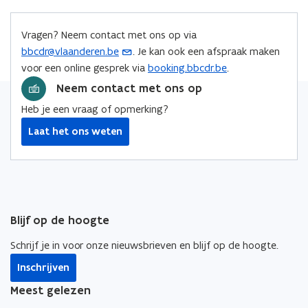
b
e
e
o
d
e
Vragen? Neem contact met ons op via
o
i
r
bbcdr@vlaanderen.be
. Je kan ook een afspraak maken
(
k
n
l
voor een online gesprek via
booking.bbcdr.be
.
o
o
o
i
p
Neem contact met ons op
p
p
n
e
e
e
k
Heb je een vraag of opmerking?
n
n
n
n
Laat het ons weten
t
t
t
a
i
i
i
a
n
n
n
r
u
n
n
k
w
i
i
l
e
Blijf op de hoogte
e
e
e
-
u
u
m
Schrijf je in voor onze nieuwsbrieven en blijf op de hoogte.
m
w
w
b
a
Inschrijven
v
v
o
i
e
e
r
Meest gelezen
l
n
n
d