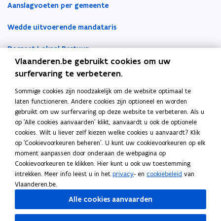
Aanslagvoeten per gemeente
a
s
s
p
t
t
Wedde uitvoerende mandataris
p
e
e
l
r
r
Decreet Lokaal Bestuur
i
Vlaanderen.be gebruikt cookies om uw
c
Boekhoudfiches
surfervaring te verbeteren.
a
t
Sommige cookies zijn noodzakelijk om de website optimaal te
Werk voor je lokaal bestuur
i
laten functioneren. Andere cookies zijn optioneel en worden
e
gebruikt om uw surfervaring op deze website te verbeteren. Als u
Loket Lokale Besturen
op 'Alle cookies aanvaarden' klikt, aanvaardt u ook de optionele
)
Digitale transformatie
cookies. Wilt u liever zelf kiezen welke cookies u aanvaardt? Klik
op 'Cookievoorkeuren beheren'. U kunt uw cookievoorkeuren op elk
Gemeentehuis van de Toekomst
moment aanpassen door onderaan de webpagina op
Cookievoorkeuren te klikken. Hier kunt u ook uw toestemming
VLOCA: Vlaamse Open City Architectuur
intrekken. Meer info leest u in het
privacy
- en
cookiebeleid
van
Vlaanderen.be.
Open Proces Huis
Alle cookies aanvaarden
Lokale producten- en dienstencatalogus