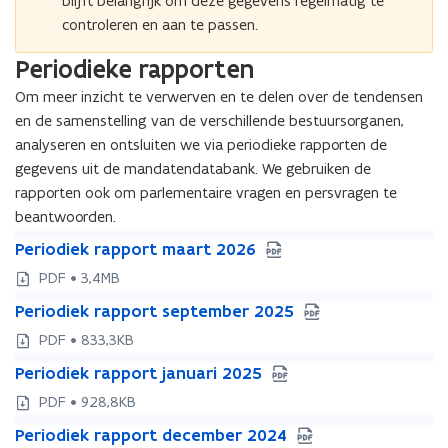
blijft belangrijk om deze gegevens regelmatig te
controleren en aan te passen.
Periodieke rapporten
Om meer inzicht te verwerven en te delen over de tendensen
en de samenstelling van de verschillende bestuursorganen,
analyseren en ontsluiten we via periodieke rapporten de
gegevens uit de mandatendatabank.
We gebruiken de
rapporten ook om parlementaire vragen en persvragen te
beantwoorden.
P
P
Periodiek rapport maart 2026
e
e
PDF • 3,4MB
r
r
P
i
P
Periodiek rapport september 2025
i
e
o
e
o
PDF • 833,3KB
r
d
r
d
P
i
i
P
Periodiek rapport januari 2025
i
i
e
o
e
e
o
e
PDF • 928,8KB
r
d
k
r
d
k
P
i
i
r
P
Periodiek rapport december 2024
i
i
r
e
o
e