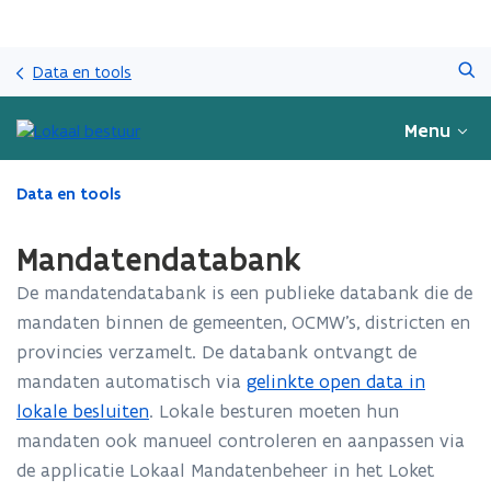
Overslaan
Zoeken
en
Data en tools
naar
de
Menu
inhoud
gaan
Gedaan
Data en tools
met
laden.
Mandatendatabank
U
bevindt
De mandatendatabank is een publieke databank die de
zich
mandaten binnen de gemeenten, OCMW’s, districten en
op:
provincies verzamelt. De databank ontvangt de
Mandatendatabank
mandaten automatisch via
gelinkte open data in
lokale besluiten
. Lokale besturen moeten hun
mandaten ook manueel controleren en aanpassen via
de applicatie Lokaal Mandatenbeheer in het Loket