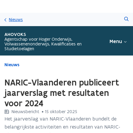
Overslaan
Zoeken
en
Nieuws
naar
de
AHOVOKS
inhoud
Agentschap voor Hoger Onderwijs,
Menu
Volwassenenonderwijs, Kwalificaties en
gaan
Studietoelagen
Gedaan
Nieuws
met
laden.
NARIC-Vlaanderen publiceert
U
bevindt
jaarverslag met resultaten
zich
voor 2024
op:
NARIC-
Nieuwsbericht
 •
15 oktober 2025
Vlaanderen
Het jaarverslag van NARIC-Vlaanderen bundelt de
publiceert
belangrijkste activiteiten en resultaten van NARIC-
jaarverslag
met