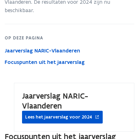
Vlaanderen. De resultaten voor 2024 zijn nu
resultaten
beschikbaar.
voor
2024
OP DEZE PAGINA
Jaarverslag NARIC-Vlaanderen
Focuspunten uit het jaarverslag
Jaarverslag NARIC-
Vlaanderen
opent
Lees het jaarverslag voor 2024
in
nieuw
venster
Focuspunten uit het jaarverslag