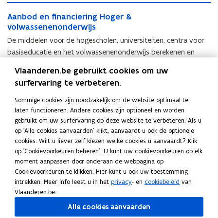
w
n
i
e
r
h
e
o
A
i
e
voor onderdelen in een opleiding. Daarnaast biedt EVC nog
j
n
e
o
n
u
A
Aanbod en financiering Hoger &
a
j
n
s
v
andere mogelijkheden.
n
u
d
a
volwassenenonderwijs
n
s
v
a
d
e
n
b
a
De middelen voor de hogescholen, universiteiten, centra voor
n
e
n
b
o
n
v
basiseducatie en het volwassenenonderwijs berekenen en
n
o
d
v
e
toekennen.
d
e
Vlaanderen.be gebruikt cookies om uw
e
r
e
n
r
surfervaring te verbeteren.
w
G
n
f
w
o
G
Gestandaardiseerde NT2-test
e
f
i
Sommige cookies zijn noodzakelijk om de website optimaal te
o
r
e
s
i
Ontwikkeling en organisatie van de gestandaardiseerde NT2-
n
laten functioneren. Andere cookies zijn optioneel en worden
r
v
s
t
n
a
test voor wie een inburgeringstraject volgt in Vlaanderen.
gebruikt om uw surfervaring op deze website te verbeteren. Als u
v
e
t
a
a
n
op 'Alle cookies aanvaarden' klikt, aanvaardt u ook de optionele
e
n
a
n
n
c
D
cookies. Wilt u liever zelf kiezen welke cookies u aanvaardt? Klik
n
c
n
d
c
D
De leer- en ervaringsbewijzendatabank (LED)
i
e
op 'Cookievoorkeuren beheren'. U kunt uw cookievoorkeuren op elk
c
o
d
a
i
e
e
l
moment aanpassen door onderaan de webpagina op
o
Gegevens van kwalificatiebewijzen (diploma’s, certificaten,
m
a
a
e
l
r
e
Cookievoorkeuren te klikken. Hier kunt u ook uw toestemming
m
p
a
getuigschriften, ervaringsbewijzen ...) verzamelen en
r
r
e
i
e
intrekken. Meer info leest u in het
privacy
- en
cookiebeleid
van
p
e
r
d
raadpleegbaar maken.
i
e
n
r
Vlaanderen.be.
e
t
d
i
n
r
g
-
t
e
i
s
Alle cookies aanvaarden
g
-
H
e
e
n
s
e