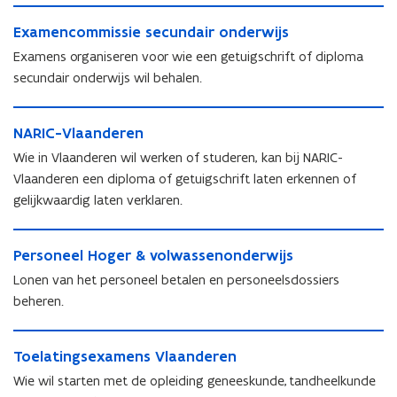
E
E
Examencommissie secundair onderwijs
x
x
a
Examens organiseren voor wie een getuigschrift of diploma
a
m
secundair onderwijs wil behalen.
m
e
e
n
N
n
c
N
NARIC-Vlaanderen
A
c
o
A
R
Wie in Vlaanderen wil werken of studeren, kan bij NARIC-
o
m
R
I
m
Vlaanderen een diploma of getuigschrift laten erkennen of
m
I
C
m
i
gelijkwaardig laten verklaren.
C
-
i
s
-
V
s
s
P
V
l
s
P
Personeel Hoger & volwassenonderwijs
i
e
l
a
i
e
e
r
a
Lonen van het personeel betalen en personeelsdossiers
a
e
r
s
s
a
n
beheren.
s
s
e
o
n
d
e
o
c
n
d
e
T
c
n
u
e
e
T
Toelatingsexamens Vlaanderen
r
o
u
e
n
e
r
o
e
e
Wie wil starten met de opleiding geneeskunde, tandheelkunde
n
e
d
l
e
e
n
l