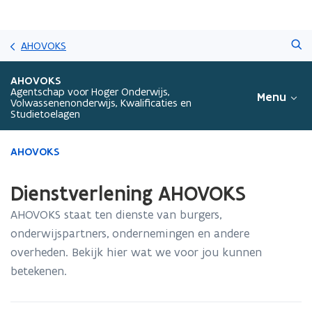
Overslaan
Zoeken
en
AHOVOKS
naar
de
AHOVOKS
inhoud
Agentschap voor Hoger Onderwijs,
Menu
Volwassenenonderwijs, Kwalificaties en
gaan
Studietoelagen
Gedaan
AHOVOKS
met
laden.
Dienstverlening AHOVOKS
U
bevindt
AHOVOKS staat ten dienste van burgers,
zich
onderwijspartners, ondernemingen en andere
op:
overheden. Bekijk hier wat we voor jou kunnen
Dienstverlening
AHOVOKS
betekenen.