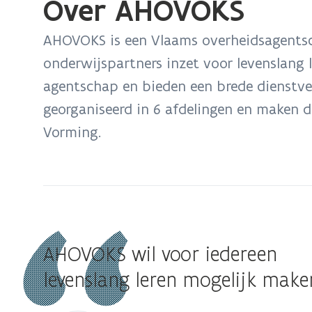
Over AHOVOKS
U
bevindt
AHOVOKS is een Vlaams overheidsagentsc
zich
onderwijspartners inzet voor levenslang l
op:
agentschap en bieden een brede dienstver
Over
AHOVOKS
georganiseerd in 6 afdelingen en maken d
Vorming.
AHOVOKS wil voor iedereen
levenslang leren mogelijk make