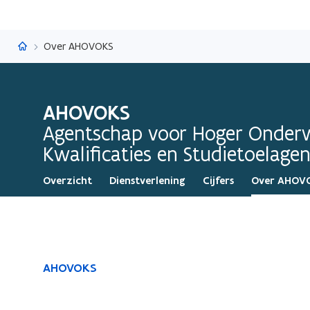
AHOVOKS
Over AHOVOKS
AHOVOKS
Agentschap voor Hoger Onderw
Kwalificaties en Studietoelage
Overzicht
Dienstverlening
Cijfers
Over AHOV
Gedaan
AHOVOKS
met
laden.