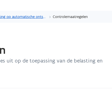
Overslaan
en
Belasting op automatische ontspanningstoestellen
Controlemaatregelen
naar
de
inhoud
gaan
en
es uit op de toepassing van de belasting en