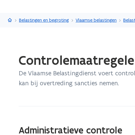
Vlaanderen.be
Belastingen en begroting
Vlaamse belastingen
Gedaan
Controlemaatregel
met
laden.
De Vlaamse Belastingdienst voert control
U
bevindt
kan bij overtreding sancties nemen.
zich
op:
Controlemaatregelen
Administratieve controle