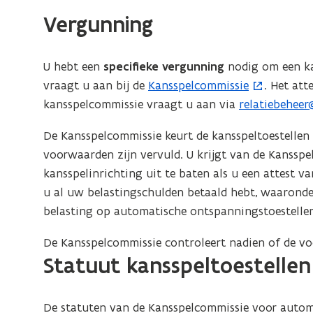
van
Vergunning
automatische
ontspanningstoestellen
U hebt een
specifieke vergunning
nodig om een ka
vraagt u aan bij de
Kansspelcommissie
. Het at
(
kansspelcommissie vraagt u aan via
relatiebeheer
o
(
p
o
De Kansspelcommissie keurt de kansspeltoestellen 
e
p
voorwaarden zijn vervuld. U krijgt van de Kanssp
n
e
kansspelinrichting uit te baten als u een attest v
t
n
u al uw belastingschulden betaald hebt, waarond
i
t
belasting op automatische ontspanningstoestellen
n
i
n
n
De Kansspelcommissie controleert nadien of de v
i
u
Statuut kansspeltoestellen
e
w
u
e
De statuten van de Kansspelcommissie voor autom
w
-