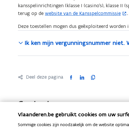
kansspelinrichtingen (klasse I (casino’s), klasse II (
v
m
terug op de
website van de Kansspelcommissie
.
(
e
a
o
n
i
Deze toestellen mogen dus geëxploiteerd worden i
p
s
l
e
t
a
Ik ken mijn vergunningsnummer niet. 
n
e
p
t
r
p
i
)
l
n
i
n
F
L
K
Deel deze pagina
c
i
a
i
o
a
e
c
n
p
t
u
e
k
i
i
Contact
w
b
e
e
e
Vlaanderen.be gebruikt cookies om uw surfe
v
o
d
e
)
e
o
i
r
Sommige cookies zijn noodzakelijk om de website optimaal