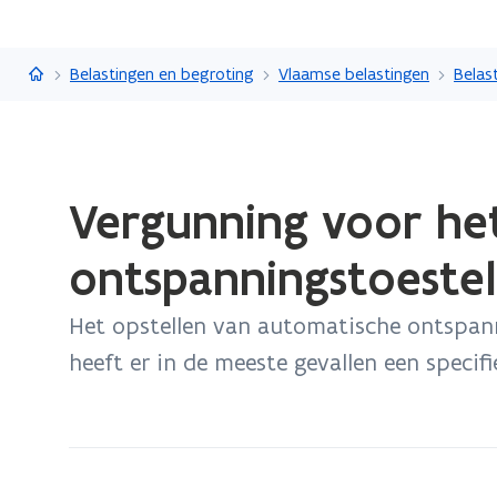
Vlaanderen.be
Belastingen en begroting
Vlaamse belastingen
Gedaan
Vergunning voor het
met
laden.
ontspanningstoestel
U
bevindt
Het opstellen van automatische ontspanni
zich
op:
heeft er in de meeste gevallen een specif
Vergunning
voor
het
opstellen