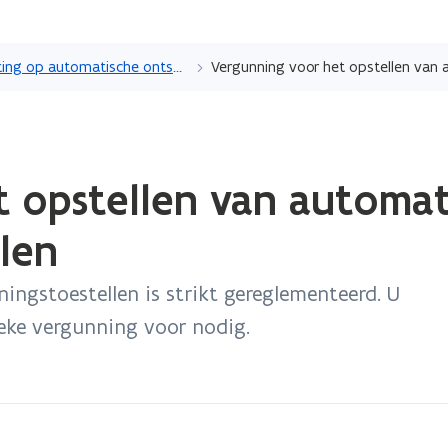
Overslaan
en
Belasting op automatische ontspanningstoestellen
naar
de
inhoud
gaan
 opstellen van automat
len
ngstoestellen is strikt gereglementeerd. U
ieke vergunning voor nodig.