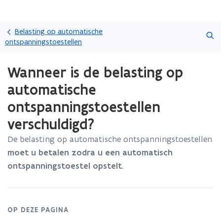
Overslaan
Zoeken
en
Belasting op automatische
naar
ontspanningstoestellen
de
Gedaan
inhoud
Wanneer is de belasting op
met
gaan
laden.
automatische
U
bevindt
ontspanningstoestellen
zich
verschuldigd?
op:
Wanneer
De belasting op automatische ontspanningstoestellen
is
de
moet u betalen zodra u een automatisch
belasting
ontspanningstoestel opstelt.
op
automatische
ontspanningstoestellen
verschuldigd?
OP DEZE PAGINA