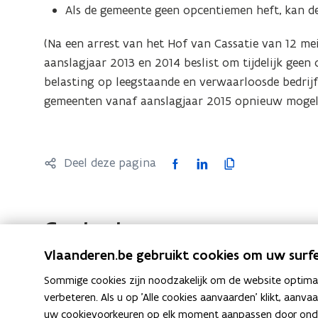
Als de gemeente geen opcentiemen heft, kan de
(Na een arrest van het Hof van Cassatie van 12 me
aanslagjaar 2013 en 2014 beslist om tijdelijk geen
belasting op leegstaande en verwaarloosde bedrijf
gemeenten vanaf aanslagjaar 2015 opnieuw mogeli
F
L
K
Deel deze pagina
a
i
o
c
n
p
e
k
i
Contact
b
e
e
Vlaanderen.be gebruikt cookies om uw surfe
o
d
e
o
i
r
Sommige cookies zijn noodzakelijk om de website optimaal
k
n
l
verbeteren. Als u op 'Alle cookies aanvaarden' klikt, aanva
Neem contact op met de Vlaamse Belastingdienst
uw cookievoorkeuren op elk moment aanpassen door ondera
o
o
i