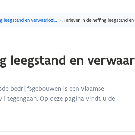
Overslaan
en
Heffing leegstand en verwaarlozing van bedrijfsgebouwen
naar
de
inhoud
gaan
ing leegstand en verwaa
sde bedrijfsgebouwen is een Vlaamse
 wil tegengaan. Op deze pagina vindt u de