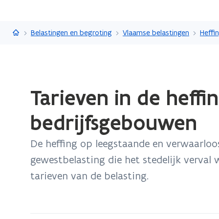
Vlaanderen.be
Belastingen en begroting
Vlaamse belastingen
Gedaan
Tarieven in de heff
met
laden.
bedrijfsgebouwen
U
bevindt
De heffing op leegstaande en verwaarloo
zich
op:
gewestbelasting die het stedelijk verval
Tarieven
tarieven van de belasting.
in
de
heffing