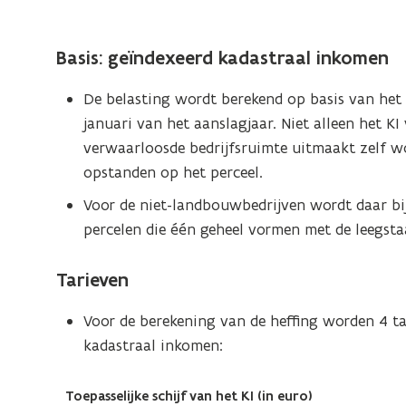
leegstand
en
(Scroll
(Scroll
Basis: geïndexeerd kadastraal inkomen
verwaarlozing
links)
rechts)
van
De belasting wordt berekend op basis van he
bedrijfsgebouwen
januari van het aanslagjaar. Niet alleen het K
verwaarloosde bedrijfsruimte uitmaakt zelf wo
opstanden op het perceel.
Voor de niet-landbouwbedrijven wordt daar bi
percelen die één geheel vormen met de leegstaa
Tarieven
Voor de berekening van de heffing worden 4 ta
kadastraal inkomen:
Toepasselijke schijf van het KI (in euro)