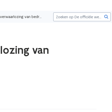
Zoe
Tarieven in de heffing leegstand en verwaarlozing van bedrijfsgebouwen
rlozing van