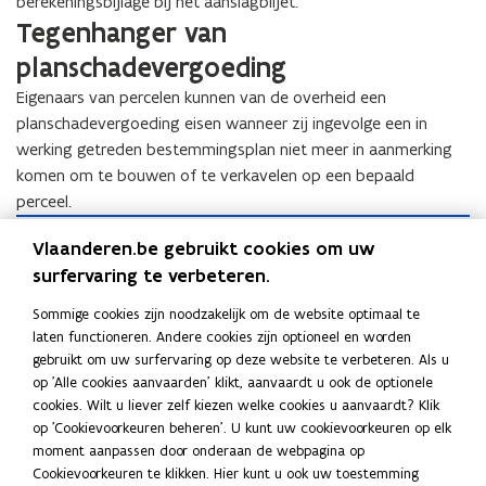
berekeningsbijlage bij het aanslagbiljet.
Tegenhanger van
planschadevergoeding
Eigenaars van percelen kunnen van de overheid een
planschadevergoeding eisen wanneer zij ingevolge een in
werking getreden bestemmingsplan niet meer in aanmerking
komen om te bouwen of te verkavelen op een bepaald
perceel.
P
P
Planschadevergoeding
Vlaanderen.be gebruikt cookies om uw
l
l
a
surfervaring te verbeteren.
bestemmingswijziging
a
n
n
grond niet meer bebouwbaar of verkavelbaar
Sommige cookies zijn noodzakelijk om de website optimaal te
s
s
laten functioneren. Andere cookies zijn optioneel en worden
c
c
gebruikt om uw surfervaring op deze website te verbeteren. Als u
h
Doelstelling
h
op 'Alle cookies aanvaarden' klikt, aanvaardt u ook de optionele
a
a
cookies. Wilt u liever zelf kiezen welke cookies u aanvaardt? Klik
d
De inkomsten van de heffing dragen bij tot de financiering van
d
op 'Cookievoorkeuren beheren'. U kunt uw cookievoorkeuren op elk
e
e
het ruimtelijk beleid in Vlaanderen, onder meer voor het
moment aanpassen door onderaan de webpagina op
v
v
Cookievoorkeuren te klikken. Hier kunt u ook uw toestemming
e
betalen van planschadevergoeding, die de Vlaamse overheid