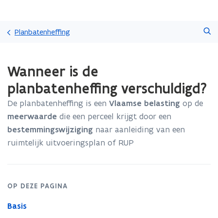
Overslaan
Zoeken
en
Planbatenheffing
naar
de
Gedaan
inhoud
Wanneer is de
met
gaan
laden.
planbatenheffing verschuldigd?
U
bevindt
De planbatenheffing is een
Vlaamse belasting
op de
zich
meerwaarde
die een perceel krijgt door een
op:
Wanneer
bestemmingswijziging
naar aanleiding van een
is
ruimtelijk uitvoeringsplan of RUP
de
planbatenheffing
verschuldigd?
OP DEZE PAGINA
Basis