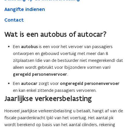
Aangifte indienen
Contact
Wat is een autobus of autocar?
Een
autobus
is een voor het vervoer van passagiers
ontworpen en gebouwd voertuig met meer dan 8
zitplaatsen (die van de bestuurder niet meegerekend) dat
alleen wordt gebruikt voor (bijzondere vormen van)
geregeld personenvervoer
.
Een
autocar
zorgt voor
ongeregeld personenvervoer
en kan enkel zittende passagiers vervoeren.
(Scroll
(Scroll
(Scroll
(Scroll
Jaarlijkse verkeersbelasting
links)
rechts)
links)
rechts)
Hoeveel jaarlijkse verkeersbelasting u betaalt, hangt af van de
fiscale paardenkracht (pk) van het voertuig. Het aantal pk
wordt berekend op basis van het aantal cilinders, rekening