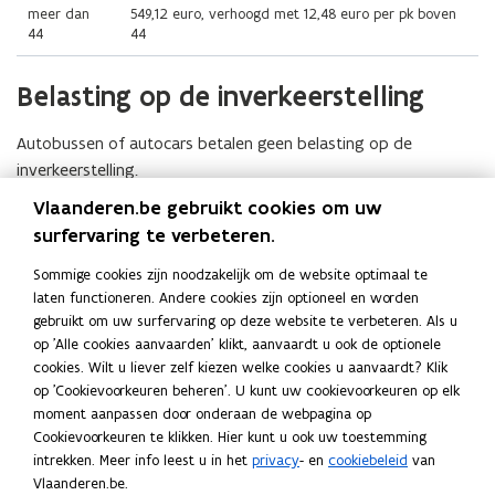
meer dan
549,12 euro, verhoogd met 12,48 euro per pk boven
44
44
Belasting op de inverkeerstelling
Autobussen of autocars betalen geen belasting op de
inverkeerstelling.
Aangifte indienen
Vlaanderen.be gebruikt cookies om uw
surfervaring te verbeteren.
Voor een autobus/autocar moet u zelf aangifte in de
verkeersbelasting doen. Hoe u dit kan doen, vindt u op onze
Sommige cookies zijn noodzakelijk om de website optimaal te
laten functioneren. Andere cookies zijn optioneel en worden
pagina over de
aangifte van de verkeersbelasting
.
gebruikt om uw surfervaring op deze website te verbeteren. Als u
op 'Alle cookies aanvaarden' klikt, aanvaardt u ook de optionele
Deel deze pagina
cookies. Wilt u liever zelf kiezen welke cookies u aanvaardt? Klik
op 'Cookievoorkeuren beheren'. U kunt uw cookievoorkeuren op elk
F
L
K
moment aanpassen door onderaan de webpagina op
a
i
o
Cookievoorkeuren te klikken. Hier kunt u ook uw toestemming
c
n
p
Contact
intrekken. Meer info leest u in het
privacy
- en
cookiebeleid
van
e
k
i
Vlaanderen.be.