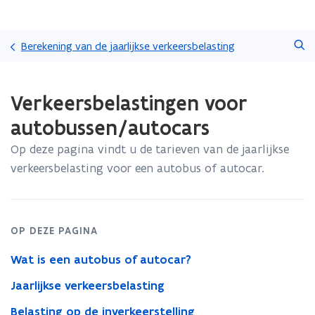
Overslaan
Zoeken
en
Berekening van de jaarlijkse verkeersbelasting
naar
de
Gedaan
inhoud
Verkeersbelastingen voor
met
gaan
laden.
autobussen/autocars
U
bevindt
Op deze pagina vindt u de tarieven van de jaarlijkse
zich
verkeersbelasting voor een autobus of autocar.
op:
Verkeersbelastingen
voor
autobussen/autocars
OP DEZE PAGINA
Wat is een autobus of autocar?
Jaarlijkse verkeersbelasting
Belasting op de inverkeerstelling