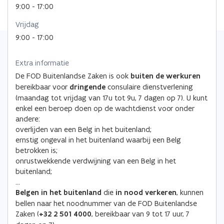
t
9:00 - 17:00
r
r
e
Vrijdag
r
9:00 - 17:00
Extra informatie
De FOD Buitenlandse Zaken is ook
buiten de werkuren
bereikbaar voor
dringende
consulaire dienstverlening
(maandag tot vrijdag van 17u tot 9u, 7 dagen op 7). U kunt
enkel een beroep doen op de wachtdienst voor onder
andere:
overlijden van een Belg in het buitenland;
ernstig ongeval in het buitenland waarbij een Belg
betrokken is;
onrustwekkende verdwijning van een Belg in het
buitenland;
…
Belgen in het buitenland
die
in nood verkeren
, kunnen
bellen naar het noodnummer van de FOD Buitenlandse
Zaken (
+32 2 501 4000
, bereikbaar van 9 tot 17 uur, 7