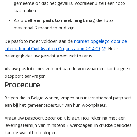
gemeente of dat het geval is, vooraleer u zelf een foto
laat maken.
Als u
zelf een pasfoto meebrengt
mag die foto
maximaal 6 maanden oud zijn.
De pasfoto moet voldoen aan de
normen opgelegd door de
(
International Civil Aviation Organization (I.C.A.O)
. Het is
o
belangrijk dat uw gezicht goed zichtbaar is.
p
e
Als uw pasfoto niet voldoet aan de voorwaarden, kunt u geen
n
paspoort aanvragen!
t
Procedure
i
n
Belgen die in België wonen, vragen hun internationaal paspoort
n
aan bij het gemeentebestuur van hun woonplaats.
i
e
Vraag uw paspoort zeker op tijd aan. Hou rekening met een
u
leveringstermijn van minstens 5 werkdagen. In drukke periodes
w
kan de wachttijd oplopen.
v