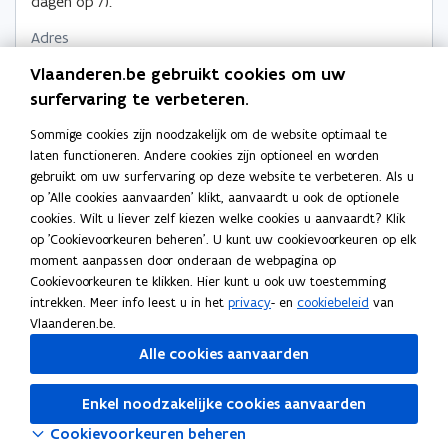
dagen op 7).
Adres
Federale Overheidsdienst Buitenlandse Zaken,
Vlaanderen.be gebruikt cookies om uw
Buitenlandse Handel en Ontwikkelingssamenwerking
surfervaring te verbeteren.
Karmelietenstraat 15, 1000 Brussel, België
Sommige cookies zijn noodzakelijk om de website optimaal te
o
Routeplanner
laten functioneren. Andere cookies zijn optioneel en worden
p
Meer details
gebruikt om uw surfervaring op deze website te verbeteren. Als u
e
op 'Alle cookies aanvaarden' klikt, aanvaardt u ook de optionele
n
cookies. Wilt u liever zelf kiezen welke cookies u aanvaardt? Klik
t
op 'Cookievoorkeuren beheren'. U kunt uw cookievoorkeuren op elk
i
Ook interessant
moment aanpassen door onderaan de webpagina op
n
Cookievoorkeuren te klikken. Hier kunt u ook uw toestemming
n
B
Betaalkaart of identiteitsbewijs verloren of
B
intrekken. Meer info leest u in het
privacy
- en
cookiebeleid
van
i
e
gestolen
e
Vlaanderen.be.
e
t
R
Reisdocument voor staatlozen, vluchtelingen en
t
R
u
Alle cookies aanvaarden
a
e
vreemdelingen
a
e
w
a
i
E
Elektronische identiteitskaart (eID)
a
i
E
v
l
s
l
K
Kids-ID: Elektronisch identiteitsdocument voor
l
s
l
K
Enkel noodzakelijke cookies aanvaarden
e
k
d
e
i
kinderen onder de 12 jaar
k
d
e
i
n
Cookievoorkeuren beheren
a
o
k
d
a
o
k
d