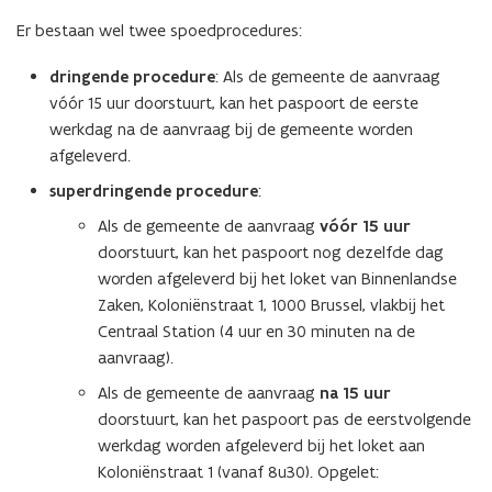
e
Er bestaan wel twee spoedprocedures:
n
dringende procedure
: Als de gemeente de aanvraag
s
vóór 15 uur doorstuurt, kan het paspoort de eerste
t
werkdag na de aanvraag bij de gemeente worden
e
afgeleverd.
r
)
superdringende procedure
:
Als de gemeente de aanvraag
vóór 15 uur
doorstuurt, kan het paspoort nog dezelfde dag
worden afgeleverd bij het loket van Binnenlandse
Zaken, Koloniënstraat 1, 1000 Brussel, vlakbij het
Centraal Station (4 uur en 30 minuten na de
aanvraag).
Als de gemeente de aanvraag
na 15 uur
doorstuurt, kan het paspoort pas de eerstvolgende
werkdag worden afgeleverd bij het loket aan
Koloniënstraat 1 (vanaf 8u30). Opgelet: