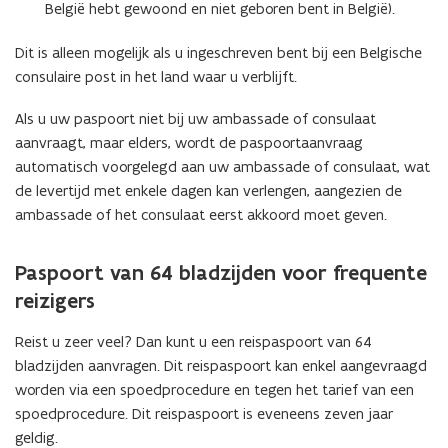
v
België hebt gewoond en niet geboren bent in België).
e
Dit is alleen mogelijk als u ingeschreven bent bij een Belgische
n
consulaire post in het land waar u verblijft.
s
t
Als u uw paspoort niet bij uw ambassade of consulaat
e
aanvraagt, maar elders, wordt de paspoortaanvraag
r
automatisch voorgelegd aan uw ambassade of consulaat, wat
)
de levertijd met enkele dagen kan verlengen, aangezien de
ambassade of het consulaat eerst akkoord moet geven.
Paspoort van 64 bladzijden voor frequente
reizigers
Reist u zeer veel? Dan kunt u een reispaspoort van 64
bladzijden aanvragen. Dit reispaspoort kan enkel aangevraagd
worden via een spoedprocedure en tegen het tarief van een
spoedprocedure. Dit reispaspoort is eveneens zeven jaar
geldig.