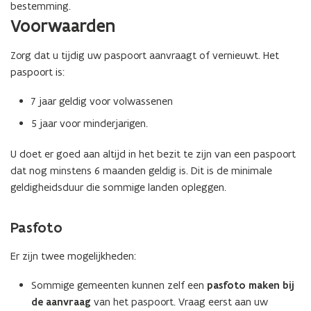
bestemming.
n
e
Voorwaarden
t
n
i
t
Zorg dat u tijdig uw paspoort aanvraagt of vernieuwt. Het
n
i
paspoort is:
n
n
i
n
7 jaar geldig voor volwassenen
e
i
u
5 jaar voor minderjarigen.
e
w
u
U doet er goed aan altijd in het bezit te zijn van een paspoort
v
w
dat nog minstens 6 maanden geldig is. Dit is de minimale
e
v
geldigheidsduur die sommige landen opleggen.
n
e
s
n
t
s
Pasfoto
e
t
Er zijn twee mogelijkheden:
r
e
)
r
Sommige gemeenten kunnen zelf een
pasfoto maken bij
)
de aanvraag
van het paspoort. Vraag eerst aan uw