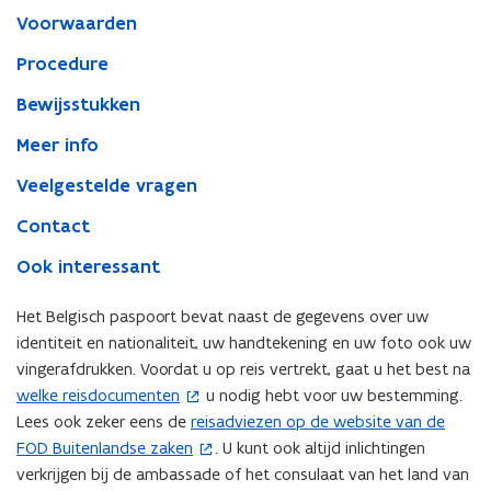
Voorwaarden
Procedure
Bewijsstukken
Meer info
Veelgestelde vragen
Contact
Ook interessant
Het Belgisch paspoort bevat naast de gegevens over uw
identiteit en nationaliteit, uw handtekening en uw foto ook uw
vingerafdrukken. Voordat u op reis vertrekt, gaat u het best na
welke reisdocumenten
u nodig hebt voor uw bestemming.
(
Lees ook zeker eens de
reisadviezen op de website van de
o
(
FOD Buitenlandse zaken
. U kunt ook altijd inlichtingen
p
o
verkrijgen bij de ambassade of het consulaat van het land van
e
p