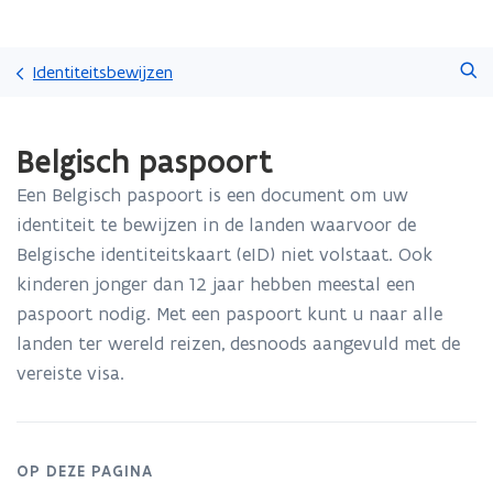
Overslaan
Zoeken
en
Identiteitsbewijzen
naar
de
Gedaan
inhoud
Belgisch paspoort
met
gaan
laden.
Een Belgisch paspoort is een document om uw
U
bevindt
identiteit te bewijzen in de landen waarvoor de
zich
Belgische identiteitskaart (eID) niet volstaat. Ook
op:
kinderen jonger dan 12 jaar hebben meestal een
Belgisch
paspoort nodig. Met een paspoort kunt u naar alle
paspoort
landen ter wereld reizen, desnoods aangevuld met de
vereiste visa.
OP DEZE PAGINA