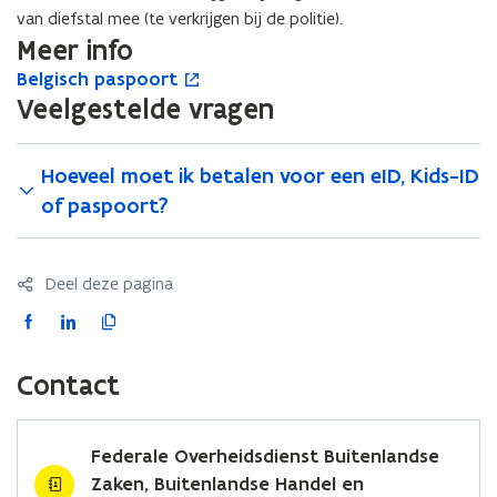
van diefstal mee (te verkrijgen bij de politie).
Meer info
B
Belgisch paspoort
B
o
e
e
p
Veelgestelde vragen
l
l
e
g
g
n
i
i
t
Hoeveel moet ik betalen voor een eID, Kids-ID
s
s
i
of paspoort?
c
c
n
h
h
n
p
p
i
Deel deze pagina
a
a
e
s
s
u
F
L
K
p
p
w
a
i
o
o
o
v
c
n
p
Contact
o
o
e
e
k
i
r
r
n
t
b
e
e
t
s
t
o
d
e
Federale Overheidsdienst Buitenlandse
e
o
i
r
Zaken, Buitenlandse Handel en