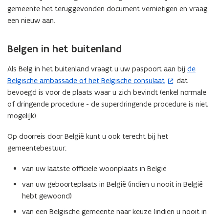
gemeente het teruggevonden document vernietigen en vraag
een nieuw aan.
Belgen in het buitenland
Als Belg in het buitenland vraagt u uw paspoort aan bij
de
(
Belgische ambassade of het Belgische consulaat
dat
o
bevoegd is voor de plaats waar u zich bevindt (enkel normale
p
of dringende procedure - de superdringende procedure is niet
e
mogelijk).
n
t
Op doorreis door België kunt u ook terecht bij het
i
gemeentebestuur:
n
n
van uw laatste officiële woonplaats in België
i
van uw geboorteplaats in België (indien u nooit in België
e
hebt gewoond)
u
w
van een Belgische gemeente naar keuze (indien u nooit in