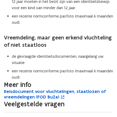
12 jaar moeten in het bezit zijn van een identiteitsbewijs
voor een kind van minder dan 12 jaar.
een recente normconforme pasfoto (maximaal 6 maanden
oud).
Vreemdeling, maar geen erkend vluchteling
of niet staatloos
de gevraagde identiteitsdocumenten, naargelang uw
situatie
een recente normconforme pasfoto (maximaal 6 maanden
oud).
Meer info
R
Reisdocument voor vluchtelingen, staatlozen of
R
o
e
vreemdelingen (FOD BuZa)
e
p
i
i
e
Veelgestelde vragen
s
s
n
d
d
t