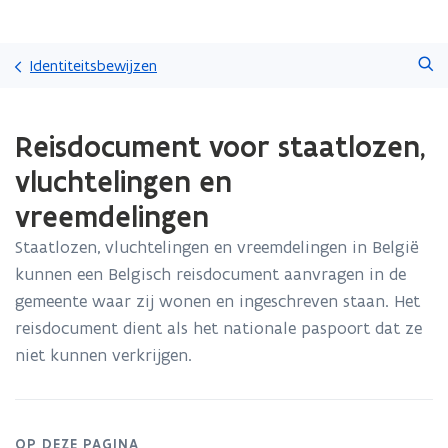
Overslaan
Zoeken
en
Identiteitsbewijzen
naar
de
Gedaan
inhoud
Reisdocument voor staatlozen,
met
gaan
laden.
vluchtelingen en
U
bevindt
vreemdelingen
zich
op:
Staatlozen, vluchtelingen en vreemdelingen in België
Reisdocument
kunnen een Belgisch reisdocument aanvragen in de
voor
gemeente waar zij wonen en ingeschreven staan. Het
staatlozen,
reisdocument dient als het nationale paspoort dat ze
vluchtelingen
en
niet kunnen verkrijgen.
vreemdelingen
OP DEZE PAGINA