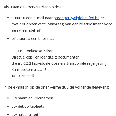
Als u aan de voorwaarden voldoet:
stuurt u een e-mail naar
passeport@diplobel.fed.be
(
met het onderwerp: 'Aanvraag van een reisdocument voor
o
een vreemdeling';
p
e
of stuurt u een brief naar:
n
t
FOD Buitenlandse Zaken
i
Directie Reis- en identiteitsdocumenten
n
dienst C2.2 Individuele dossiers & nationale regelgeving
u
Karmelietenstraat 15
w
1000 Brussel)
e
-
In de e-mail of op de brief vermeldt u de volgende gegevens:
m
uw naam en voornamen
a
i
uw geboorteplaats
l
uw nationaliteit