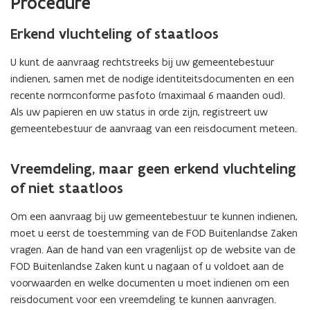
Procedure
p
e
Erkend vluchteling of staatloos
n
t
U kunt de aanvraag rechtstreeks bij uw gemeentebestuur
i
indienen, samen met de nodige identiteitsdocumenten en een
n
recente normconforme pasfoto (maximaal 6 maanden oud).
n
Als uw papieren en uw status in orde zijn, registreert uw
i
gemeentebestuur de aanvraag van een reisdocument meteen.
e
u
Vreemdeling, maar geen erkend vluchteling
w
v
of niet staatloos
e
Om een aanvraag bij uw gemeentebestuur te kunnen indienen,
n
moet u eerst de toestemming van de FOD Buitenlandse Zaken
s
vragen. Aan de hand van een vragenlijst op de website van de
t
FOD Buitenlandse Zaken kunt u nagaan of u voldoet aan de
e
voorwaarden en welke documenten u moet indienen om een
r
reisdocument voor een vreemdeling te kunnen aanvragen.
)