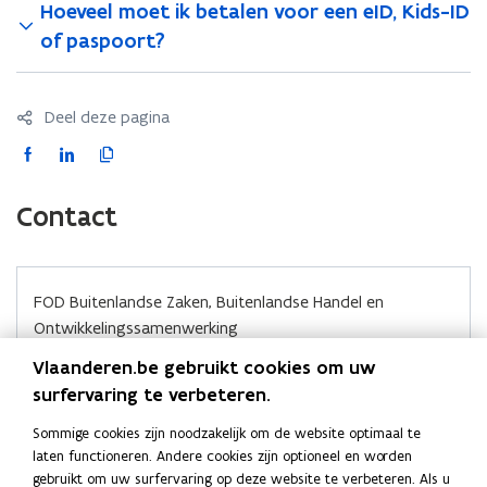
o
o
i
Hoeveel moet ik betalen voor een eID, Kids-ID
c
c
n
of paspoort?
u
u
n
m
m
i
e
e
e
Deel deze pagina
n
n
u
t
t
w
F
L
K
v
v
v
a
i
o
o
o
e
c
n
p
Contact
o
o
n
e
k
i
r
r
s
v
b
e
e
v
t
l
l
e
o
d
e
u
FOD Buitenlandse Zaken, Buitenlandse Handel en
u
r
o
i
r
c
c
Ontwikkelingssamenwerking
k
n
l
h
h
Karmelietenstraat 15
o
o
i
Vlaanderen.be gebruikt cookies om uw
t
t
1000 Brussel
p
p
n
e
surfervaring te verbeteren.
e
België
e
e
k
l
l
Sommige cookies zijn noodzakelijk om de website optimaal te
i
n
n
n
i
Algemeen telefoonnummer: +32 (0)2 501 81 11
laten functioneren. Andere cookies zijn optioneel en worden
n
n
t
t
a
gebruikt om uw surfervaring op deze website te verbeteren. Als u
g
g