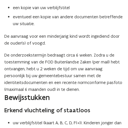
a
een kopie van uw verblijfstitel
p
p
eventueel een kopie van andere documenten betreffende
l
uw situatie.
i
c
De aanvraag voor een minderjarig kind wordt ingediend door
a
de ouder(s) of voogd.
t
De onderzoekstermijn bedraagt circa 6 weken. Zodra u de
i
toestemming van de FOD Buitenlandse Zaken (per mail) hebt
e
ontvangen, hebt u 2 weken de tijd om uw aanvraag
)
persoonlijk bij uw gemeentebestuur samen met de
identiteitsdocumenten en een recente normconforme pasfoto
(maximaal 6 maanden oud) in te dienen.
Bewijsstukken
Erkend vluchteling of staatloos
uw verblijfstitel (kaart A, B, C, D, F(+)). Kinderen jonger dan