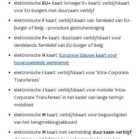
t
elektronische
EU+
kaart (vroeger E+ kaart): verblijfskaart
e
voor EU-burgers met duurzaam verblijf
r
elektronische
F
kaart: verblijfskaart van familielid van EU-
)
burger of Belg - procedure gezinshereniging
elektronische
F+
kaart: duurzaam verblijfskaart voor
derdelands familielid van EU-burger of Belg
elektronische
H
kaart:
Europese blauwe kaart voor
hoogopgeleide werknemer
elektronische
I
kaart: verblijfskaart voor ‘Intra-Corporate
Transferees’
elektronische
J
kaart: verblijfskaart voor mobiele ‘Intra-
Corporate Transferees’ in het kader van lange termijn
mobiliteit
elektronische
M
kaart: verblijfskaart voor begunstigden
van het terugtrekkingsakkoord
elektronische
M
kaart met vermelding
duurzaam verblijf
: