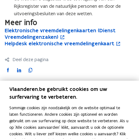
Rijksregister van de natuurlijke personen en door de
e
uitvoeringsbesluiten van deze wetten.
r
Meer info
)
E
Elektronische vreemdelingenkaarten (Dienst
E
o
l
Vreemdelingenzaken)
l
p
e
H
Helpdesk elektronische vreemdelingenkaart
e
e
H
o
k
e
k
n
e
p
t
l
t
t
l
e
Deel deze pagina
r
p
r
i
p
n
o
d
o
n
d
t
F
L
K
n
e
n
n
e
i
a
i
o
i
s
i
i
s
n
c
n
p
Contact
s
k
Vlaanderen.be gebruikt cookies om uw
s
e
k
n
e
k
i
c
e
c
u
e
i
surfervaring te verbeteren.
b
e
e
h
l
h
w
l
e
o
d
e
e
e
Sommige cookies zijn noodzakelijk om de website optimaal te
e
v
e
u
Neem contact op met de dienst Burgerzaken van uw
o
i
r
v
k
laten functioneren. Andere cookies zijn optioneel en worden
v
e
k
w
gemeente.
r
t
gebruikt om uw surfervaring op deze website te verbeteren. Als u
r
n
t
v
k
n
l
e
r
op 'Alle cookies aanvaarden' klikt, aanvaardt u ook de optionele
e
s
r
e
o
o
i
e
o
cookies. Wilt u liever zelf kiezen welke cookies u aanvaardt? Klik
e
t
o
n
p
p
n