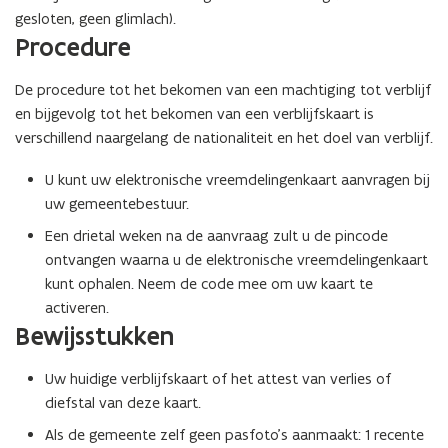
gesloten, geen glimlach).
n
Procedure
t
i
De procedure tot het bekomen van een machtiging tot verblijf
n
en bijgevolg tot het bekomen van een verblijfskaart is
n
verschillend naargelang de nationaliteit en het doel van verblijf.
i
e
U kunt uw elektronische vreemdelingenkaart aanvragen bij
u
uw gemeentebestuur.
w
Een drietal weken na de aanvraag zult u de pincode
v
ontvangen waarna u de elektronische vreemdelingenkaart
e
kunt ophalen. Neem de code mee om uw kaart te
n
activeren.
s
Bewijsstukken
t
e
Uw huidige verblijfskaart of het attest van verlies of
r
diefstal van deze kaart.
)
Als de gemeente zelf geen pasfoto’s aanmaakt: 1 recente