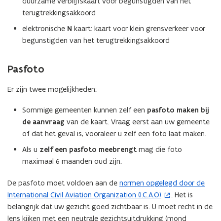
duurzame verblijfskaart voor begunstigden van het
terugtrekkingsakkoord
elektronische
N
kaart: kaart voor klein grensverkeer voor
begunstigden van het terugtrekkingsakkoord
Pasfoto
Er zijn twee mogelijkheden:
Sommige gemeenten kunnen zelf een
pasfoto maken bij
de aanvraag
van de kaart. Vraag eerst aan uw gemeente
of dat het geval is, vooraleer u zelf een foto laat maken.
Als u
zelf een pasfoto meebrengt
mag die foto
maximaal 6 maanden oud zijn.
De pasfoto moet voldoen aan de
normen opgelegd door de
(
International Civil Aviation Organization (I.C.A.O)
. Het is
o
belangrijk dat uw gezicht goed zichtbaar is. U moet recht in de
p
lens kijken met een neutrale gezichtsuitdrukking (mond
e