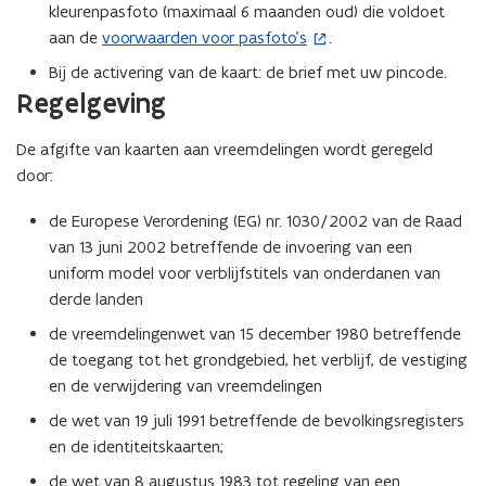
kleurenpasfoto (maximaal 6 maanden oud) die voldoet
aan de
voorwaarden voor pasfoto's
.
(
o
Bij de activering van de kaart: de brief met uw pincode.
p
Regelgeving
e
n
De afgifte van kaarten aan vreemdelingen wordt geregeld
t
door:
i
de Europese Verordening (EG) nr. 1030/2002 van de Raad
n
van 13 juni 2002 betreffende de invoering van een
n
uniform model voor verblijfstitels van onderdanen van
i
derde landen
e
u
de vreemdelingenwet van 15 december 1980 betreffende
w
de toegang tot het grondgebied, het verblijf, de vestiging
v
en de verwijdering van vreemdelingen
e
de wet van 19 juli 1991 betreffende de bevolkingsregisters
n
en de identiteitskaarten;
s
de wet van 8 augustus 1983 tot regeling van een
t