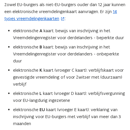
Zowel EU-burgers als niet-EU-burgers ouder dan 12 jaar kunnen
een elektronische vreemdelingenkaart aanvragen. Er zijn
14
(
types vreemdelingenkaarten
:
o
p
elektronische
A
kaart: bewijs van inschrijving in het
e
Vreemdelingenregister voor derdelanders - beperkte duur
n
t
elektronische
B
kaart: bewijs van Inschrijving in het
i
Vreemdelingenregister voor derdelanders - onbeperkte
n
duur
n
elektronische
K
kaart (vroeger C kaart): verblijfskaart voor
i
gevestigde vreemdeling of voor Zwitser met (duurzaam)
e
verblijf
u
elektronische
L
kaart (vroeger D kaart): verblijfsvergunning
w
voor EU-langdurig ingezetene
v
e
elektronische
EU
kaart (vroeger E kaart): verklaring van
n
inschrijving voor EU-burgers met verblijf van meer dan 3
s
maanden