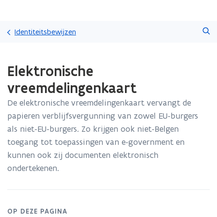
Overslaan
Zoeken
en
Identiteitsbewijzen
naar
de
Gedaan
inhoud
Elektronische
met
gaan
laden.
vreemdelingenkaart
U
bevindt
De elektronische vreemdelingenkaart vervangt de
zich
papieren verblijfsvergunning van zowel EU-burgers
op:
Elektronische
als niet-EU-burgers. Zo krijgen ook niet-Belgen
vreemdelingenkaart
toegang tot toepassingen van e-government en
kunnen ook zij documenten elektronisch
ondertekenen.
OP DEZE PAGINA