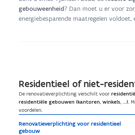
gebouweenheid
? Dan moet u er voor zor
energiebesparende maatregelen voldoet, e
Residentieel of niet-reside
De renovatieverplichting verschilt voor
resident
residentiële gebouwen (kantoren, winkels, ...)
. 
voordelen.
R
R
Renovatieverplichting voor residentieel
e
e
gebouw
n