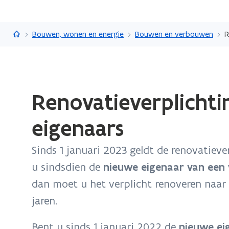
Vlaanderen.be
Bouwen, wonen en energie
Bouwen en verbouwen
R
Gedaan
Renovatieverplicht
met
laden.
eigenaars
U
bevindt
Sinds 1 januari 2023 geldt de renovatiev
zich
op:
u sindsdien de
nieuwe eigenaar van een 
Renovatieverplichting
dan moet u het verplicht renoveren naar 
voor
jaren.
nieuwe
eigenaars
Bent u sinds 1 januari 2022 de
nieuwe eig