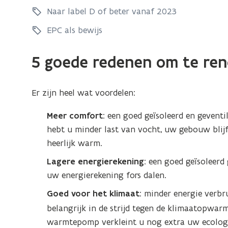
n
Naar label D of beter vanaf 2023
o
o
v
v
EPC als bewijs
a
a
t
t
5 goede redenen om te re
i
i
e
e
v
Er zijn heel wat voordelen:
v
e
e
r
Meer comfort
: een goed geïsoleerd en geventi
r
p
hebt u minder last van vocht, uw gebouw blijf
p
l
heerlijk warm.
l
i
Lagere energierekening
: een goed geïsoleer
c
i
h
uw energierekening fors dalen.
c
t
h
Goed voor het klimaat
: minder energie verb
i
t
belangrijk in de strijd tegen de klimaatopwar
n
i
warmtepomp verkleint u nog extra uw ecologi
g