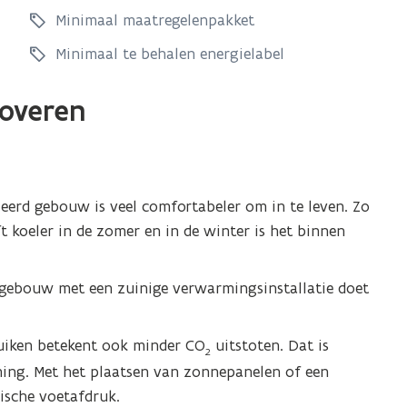
n
Minimaal maatregelenpakket
o
o
v
v
Minimaal te behalen energielabel
a
a
t
t
noveren
i
i
e
e
v
v
e
e
r
leerd gebouw is veel comfortabeler om in te leven. Zo
r
p
t koeler in de zomer en in de winter is het binnen
p
l
l
i
d gebouw met een zuinige verwarmingsinstallatie doet
c
i
h
c
t
h
ruiken betekent ook minder CO
uitstoten. Dat is
2
i
t
ming. Met het plaatsen van zonnepanelen of een
n
i
sche voetafdruk.
g