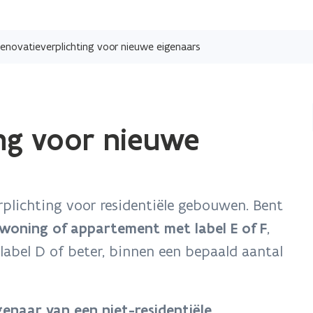
Overslaan
en
enovatieverplichting voor nieuwe eigenaars
naar
de
inhoud
gaan
ing voor nieuwe
erplichting voor residentiële gebouwen. Bent
woning of appartement met label E of F
,
label D of beter, binnen een bepaald aantal
enaar van een niet-residentiële