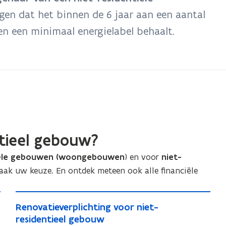
gen dat het binnen de 6 jaar aan een aantal
n een minimaal energielabel behaalt.
ntieel gebouw?
iële gebouwen (woongebouwen
) en voor
niet-
Maak uw keuze. En ontdek meteen ook alle financiële
R
R
Renovatieverplichting voor niet-
e
e
residentieel gebouw
n