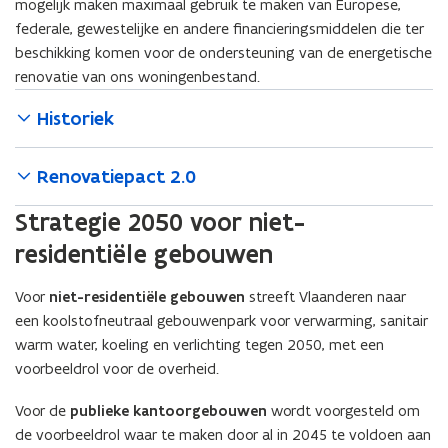
V
l
mogelijk maken maximaal gebruik te maken van Europese,
l
a
federale, gewestelijke en andere financieringsmiddelen die ter
a
a
beschikking komen voor de ondersteuning van de energetische
a
m
renovatie van ons woningenbestand.
m
s
s
e
Historiek
e
w
w
o
o
n
Renovatiepact 2.0
n
i
i
n
Strategie 2050 voor niet-
n
g
residentiële gebouwen
g
e
e
n
n
Voor
niet-residentiële gebouwen
streeft Vlaanderen naar
een koolstofneutraal gebouwenpark voor verwarming, sanitair
warm water, koeling en verlichting tegen 2050, met een
voorbeeldrol voor de overheid.
Voor de
publieke kantoorgebouwen
wordt voorgesteld om
de voorbeeldrol waar te maken door al in 2045 te voldoen aan