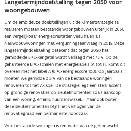
Langetermijndoelstelling tegen 2050 voor
v
t
woongebouwen
e
e
n
r
Om de ambitieuze doelstellingen uit de Klimaatstrategie te
s
)
realiseren moeten bestaande woongebouwen uiterlijk in 2050
t
een vergelijkbaar energieprestatieniveau halen als
e
nieuwbouwwoningen met vergunningsaanvraag in 2015. Deze
r
langetermijndoelstelling betekent dat tegen 2050 het
)
gemiddelde EPC-kengetal wordt verlaagd met 75%. Op de
gehanteerde EPC-schalen met energielabels (A tot F), komt dit
overeen met het label A (EPC-energiescore 100). Op jaarbasis
moeten we gemiddeld 3% van de bestaande woningen
renoveren tot het A-label. De strategie legt een sterk accent
op grondige renovaties op sleutelmomenten zoals aankoop
van een woning, erfenis, huurderswissel,…. Maar ook buiten
deze sleutelmomenten blijft het verhogen van de
renovatiegraad een permanente noodzaak.
Voor bestaande woningen is renovatie van de gebouwschil