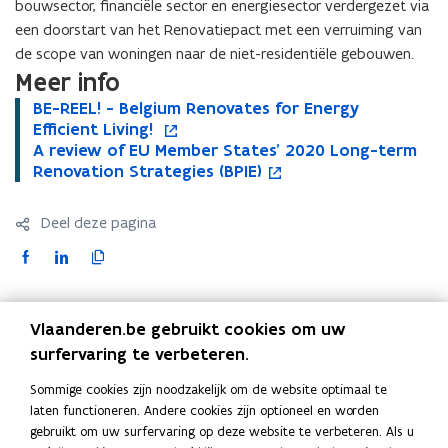
bouwsector, financiële sector en energiesector verdergezet via
t
e
een doorstart van het Renovatiepact met een verruiming van
e
g
g
de scope van woningen naar de niet-residentiële gebouwen.
e
e
Meer info
n
n
2
B
BE-REEL! - Belgium Renovates for Energy
B
o
2
0
E
Efficient Living!
E
p
0
5
-
A
A review of EU Member States’ 2020 Long-term
-
e
A
o
5
0
R
r
Renovation Strategies (BPIE)
R
n
r
p
0
v
E
e
E
t
e
e
v
o
E
v
E
i
v
n
o
Deel deze pagina
o
L
i
L
n
i
t
o
r
!
e
!
n
e
i
F
L
K
r
n
-
w
-
i
w
n
a
i
o
n
i
B
o
B
e
o
n
c
n
p
i
e
e
f
e
u
f
i
e
e
k
i
Vlaanderen.be gebruikt cookies om uw
t
l
E
l
w
E
e
Blijf op de hoogte
t
-
b
e
e
surfervaring te verbeteren.
g
U
g
v
U
u
-
r
o
d
e
Schrijf u in op de VEKA-nieuwsbrieven.
i
M
i
e
M
w
r
Sommige cookies zijn noodzakelijk om de website optimaal te
e
o
i
r
u
e
u
n
e
v
VEKA-nieuwsbrieven
e
laten functioneren. Andere cookies zijn optioneel en worden
s
m
m
m
s
m
e
k
n
l
s
gebruikt om uw surfervaring op deze website te verbeteren. Als u
i
Snel naar
R
b
R
t
b
n
o
o
i