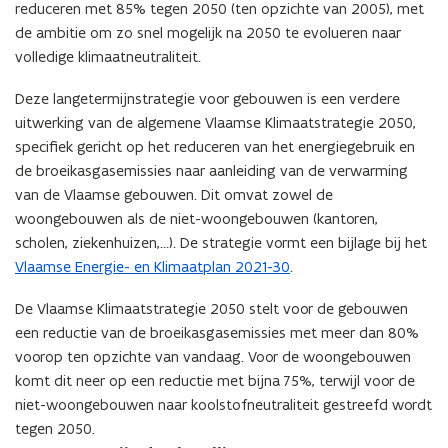
reduceren met 85% tegen 2050 (ten opzichte van 2005), met
b
a
de ambitie om zo snel mogelijk na 2050 te evolueren naar
e
n
volledige klimaatneutraliteit.
s
d
t
o
Deze langetermijnstrategie voor gebouwen is een verdere
a
p
uitwerking van de algemene Vlaamse Klimaatstrategie 2050,
n
e
specifiek gericht op het reduceren van het energiegebruik en
d
n
de broeikasgasemissies naar aanleiding van de verwarming
o
t
van de Vlaamse gebouwen. Dit omvat zowel de
p
i
woongebouwen als de niet-woongebouwen (kantoren,
e
n
scholen, ziekenhuizen,…). De strategie vormt een bijlage bij het
n
n
Vlaamse Energie- en Klimaatplan 2021-30
.
t
i
i
e
De Vlaamse Klimaatstrategie 2050 stelt voor de gebouwen
n
u
een reductie van de broeikasgasemissies met meer dan 80%
n
w
voorop ten opzichte van vandaag. Voor de woongebouwen
i
v
komt dit neer op een reductie met bijna 75%, terwijl voor de
e
e
niet-woongebouwen naar koolstofneutraliteit gestreefd wordt
u
n
tegen 2050.
w
s