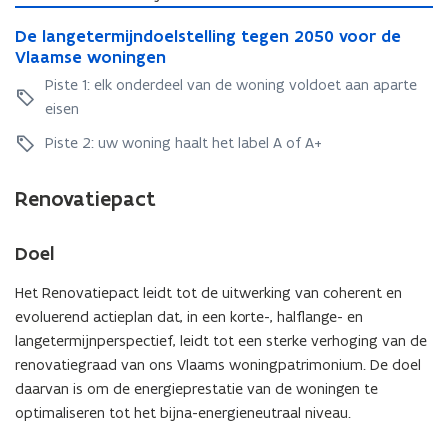
D
D
De langetermijndoelstelling tegen 2050 voor de
e
e
Vlaamse woningen
l
l
a
Piste 1: elk onderdeel van de woning voldoet aan aparte
a
n
eisen
n
g
g
e
Piste 2: uw woning haalt het label A of A+
e
t
t
e
Renovatiepact
e
r
r
m
m
i
Doel
i
j
j
n
Het Renovatiepact leidt tot de uitwerking van coherent en
n
d
evoluerend actieplan dat, in een korte-, halflange- en
d
o
langetermijnperspectief, leidt tot een sterke verhoging van de
o
e
renovatiegraad van ons Vlaams woningpatrimonium. De doel
e
l
daarvan is om de energieprestatie van de woningen te
l
s
s
optimaliseren tot het bijna-energieneutraal niveau.
t
t
e