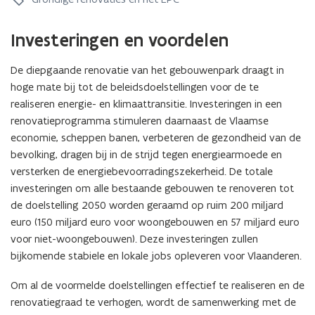
g
g
e
e
t
Investeringen en voordelen
t
e
e
r
De diepgaande renovatie van het gebouwenpark draagt in
r
m
m
hoge mate bij tot de beleidsdoelstellingen voor de te
i
i
j
realiseren energie- en klimaattransitie. Investeringen in een
j
n
renovatieprogramma stimuleren daarnaast de Vlaamse
n
d
economie, scheppen banen, verbeteren de gezondheid van de
d
o
bevolking, dragen bij in de strijd tegen energiearmoede en
o
e
versterken de energiebevoorradingszekerheid. De totale
e
l
investeringen om alle bestaande gebouwen te renoveren tot
l
s
s
de doelstelling 2050 worden geraamd op ruim 200 miljard
t
t
e
euro (150 miljard euro voor woongebouwen en 57 miljard euro
e
l
voor niet-woongebouwen). Deze investeringen zullen
l
l
bijkomende stabiele en lokale jobs opleveren voor Vlaanderen.
l
i
i
n
Om al de voormelde doelstellingen effectief te realiseren en de
n
g
renovatiegraad te verhogen, wordt de samenwerking met de
g
t