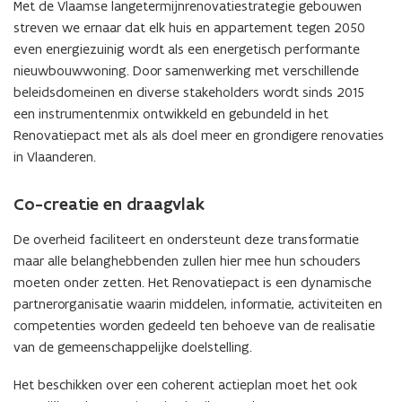
e
Met de Vlaamse langetermijnrenovatiestrategie gebouwen
l
l
l
streven we ernaar dat elk huis en appartement tegen 2050
l
i
even energiezuinig wordt als een energetisch performante
i
n
nieuwbouwwoning. Door samenwerking met verschillende
n
g
beleidsdomeinen en diverse stakeholders wordt sinds 2015
g
t
een instrumentenmix ontwikkeld en gebundeld in het
t
e
Renovatiepact met als als doel meer en grondigere renovaties
e
g
g
in Vlaanderen.
e
e
n
n
2
Co-creatie en draagvlak
2
0
0
5
De overheid faciliteert en ondersteunt deze transformatie
5
0
maar alle belanghebbenden zullen hier mee hun schouders
0
v
moeten onder zetten. Het Renovatiepact is een dynamische
v
o
partnerorganisatie waarin middelen, informatie, activiteiten en
o
o
o
competenties worden gedeeld ten behoeve van de realisatie
r
r
d
van de gemeenschappelijke doelstelling.
d
e
e
V
Het beschikken over een coherent actieplan moet het ook