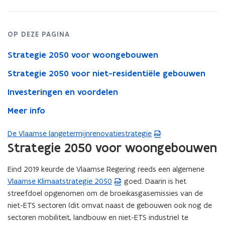
OP DEZE PAGINA
Strategie 2050 voor woongebouwen
Strategie 2050 voor niet-residentiële gebouwen
Investeringen en voordelen
Meer info
De Vlaamse langetermijnrenovatiestrategie
(
Strategie 2050 voor woongebouwen
P
D
Eind 2019 keurde de Vlaamse Regering reeds een algemene
F
Vlaamse Klimaatstrategie 2050
goed. Daarin is het
(
b
streefdoel opgenomen om de broeikasgasemissies van de
P
e
niet-ETS sectoren (dit omvat naast de gebouwen ook nog de
D
s
sectoren mobiliteit, landbouw en niet-ETS industrie) te
F
t