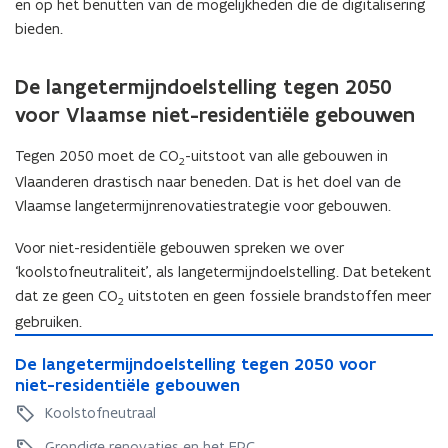
en op het benutten van de mogelijkheden die de digitalisering
bieden.
De langetermijndoelstelling tegen 2050
voor Vlaamse niet-residentiële gebouwen
Tegen 2050 moet de CO
-uitstoot van alle gebouwen in
2
Vlaanderen drastisch naar beneden. Dat is het doel van de
Vlaamse langetermijnrenovatiestrategie voor gebouwen.
Voor niet-residentiële gebouwen spreken we over
‘koolstofneutraliteit’, als langetermijndoelstelling. Dat betekent
dat ze geen CO
uitstoten en geen fossiele brandstoffen meer
2
gebruiken.
D
D
De langetermijndoelstelling tegen 2050 voor
e
e
niet-residentiële gebouwen
l
l
a
Koolstofneutraal
a
n
n
Grondige renovaties en het EPC