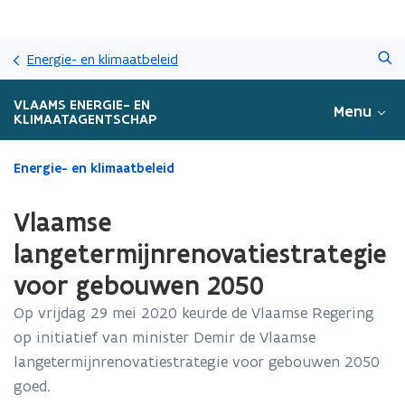
Overslaan
Zoeken
en
Energie- en klimaatbeleid
naar
de
VLAAMS ENERGIE- EN
Menu
inhoud
KLIMAATAGENTSCHAP
gaan
Gedaan
Energie- en klimaatbeleid
met
laden.
Vlaamse
U
bevindt
langetermijnrenovatiestrategie
zich
voor gebouwen 2050
op:
Vlaamse
Op vrijdag 29 mei 2020 keurde de Vlaamse Regering
langetermijnrenovatiestrategie
op initiatief van minister Demir de Vlaamse
voor
gebouwen
langetermijnrenovatiestrategie voor gebouwen 2050
2050
goed.