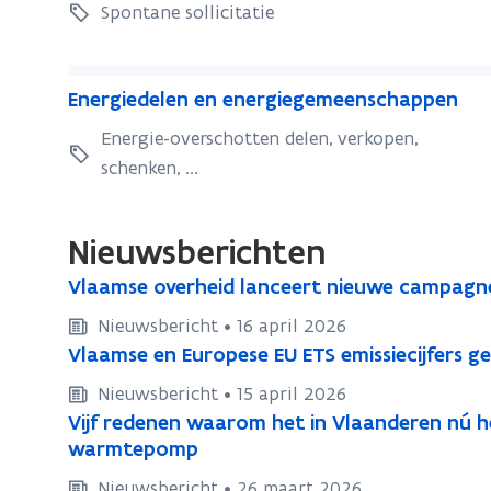
A
A
Spontane sollicitatie
w
w
e
e
E
r
r
E
Energiedelen en energiegemeenschappen
n
f
f
n
e
Energie-overschotten delen, verkopen,
t
t
e
a
r
schenken, ...
r
a
a
g
g
a
n
i
i
n
Nieuwsberichten
e
e
d
V
d
Vlaamse overheid lanceert nieuwe campagne
V
e
l
e
l
Nieuwsbericht • 16 april 2026
l
a
l
a
V
Vlaamse en Europese EU ETS emissiecijfers g
V
e
a
e
a
l
l
n
m
Nieuwsbericht • 15 april 2026
n
a
m
e
a
s
V
Vijf redenen waarom het in Vlaanderen nú h
V
a
e
s
n
e
a
i
warmtepomp
i
m
n
e
e
o
j
m
j
s
Nieuwsbericht • 26 maart 2026