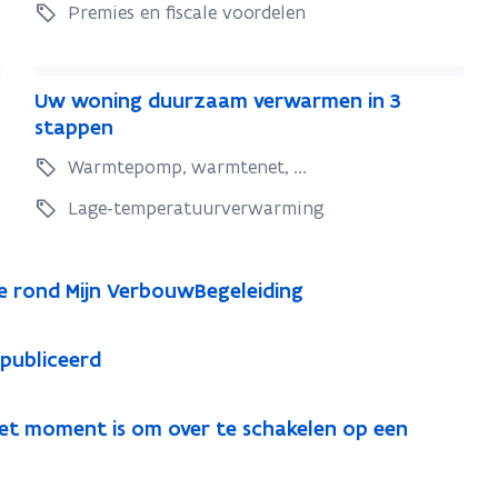
p
p
Premies en fiscale voordelen
a
a
r
r
U
e
e
U
Uw woning duurzaam verwarmen in 3
w
n
n
w
stappen
w
o
o
w
Warmtepomp, warmtenet, ...
p
o
o
p
u
n
n
Lage-temperatuurverwarming
u
w
i
i
w
e
n
n
e
n
g
 rond Mijn VerbouwBegeleiding
g
n
e
d
d
r
e
u
u
g
epubliceerd
r
u
u
i
g
r
e
r
z
i
et moment is om over te schakelen op een
v
z
a
e
e
a
a
v
r