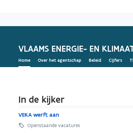
VLAAMS ENERGIE- EN KLIMA
Home
Over het agentschap
Beleid
Cijfers
T
In de kijker
V
V
VEKA werft aan
E
E
K
Openstaande vacatures
K